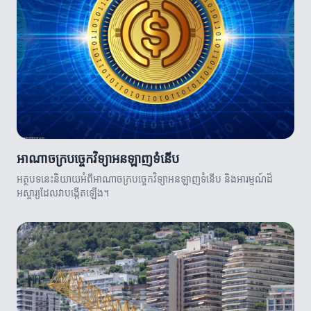
អាណាចក្របច្ចេកវិទ្យាអនឡាញទំនើប
អត្ថបទនេះនិយាយអំពីអាណាចក្របច្ចេកវិទ្យាអនឡាញទំនើប និងអារម្មណ៍ដ៏
អស្ចារ្យដែលវាបង្កើតឡើង។