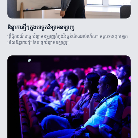
និន្នាការថ្មីៗក្នុងបច្ចេកវិទ្យាអនឡាញ
ព្រឹត្តិការណ៍បច្ចេកវិទ្យាអនឡាញកំពុងវិវត្តន៍យ៉ាងឆាប់រហ័ស។ អត្ថបទនេះក្រឡេក
មើលនិន្នាការថ្មីៗនៃបច្ចេកវិទ្យាអនឡាញ។