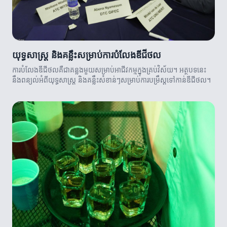
យុទ្ធសាស្ត្រ និងគន្លឹះសម្រាប់ការបំលែងឌីជីថល
ការបំលែងឌីជីថលគឺជាគន្លងមួយសម្រាប់អាជីវកម្មក្នុងគ្រប់វិស័យ។ អត្ថបទនេះ
នឹងពន្យល់អំពីយុទ្ធសាស្ត្រ និងគន្លឹះសំខាន់ៗសម្រាប់ការបម្រឹស្តទៅកាន់ឌីជីថល។