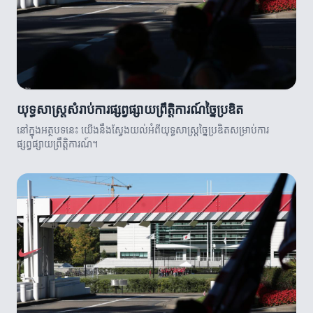
យុទ្ធសាស្ត្រសំរាប់ការផ្សព្វផ្សាយព្រឹត្តិការណ៍ច្នៃប្រឌិត
នៅក្នុងអត្ថបទនេះ យើងនឹងស្វែងយល់អំពីយុទ្ធសាស្ត្រច្នៃប្រឌិតសម្រាប់ការ
ផ្សព្វផ្សាយព្រឹត្តិការណ៍។