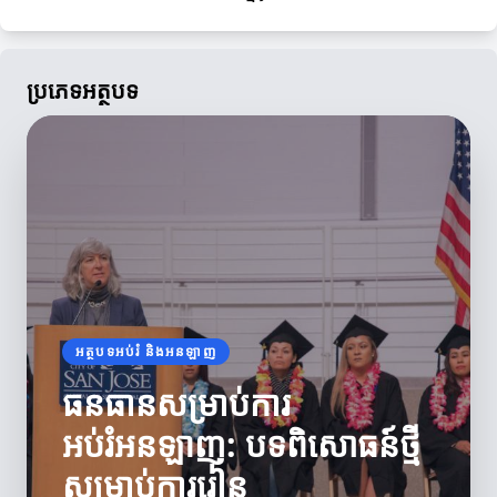
ប្រភេទអត្ថបទ
អត្ថបទអប់រំ និងអនឡាញ
ធនធានសម្រាប់ការ
អប់រំអនឡាញ: បទពិសោធន៍ថ្មី
សម្រាប់ការរៀន