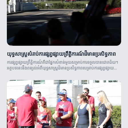
យុទ្ធសាស្ត្រសំរាប់ការផ្សព្វផ្សាយព្រឹត្តិការណ៍ដ៏មានប្រសិទ្ធភាព
ការផ្សព្វផ្សាយព្រឹត្តិការណ៍គឺជាផ្នែកសំខាន់មួយសម្រាប់ការទទួលបានជោគជ័យ។
អត្ថបទនេះនឹងពន្យល់អំពីយុទ្ធសាស្ត្រដ៏មានប្រសិទ្ធភាពសម្រាប់ការផ្សព្វផ្សាយ
ព្រឹត្តិការណ៍។