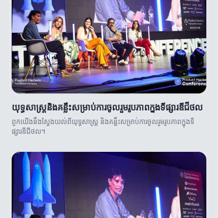
យុទ្ធសាស្ត្រនិងគន្លឹះសម្រាប់ការចូលរួមរូបភាពក្នុងទីផ្សារឌីជីថល
ពួកយើងនឹងស្វែងយល់ពីយុទ្ធសាស្ត្រ និងគន្លឹះសម្រាប់ការចូលរួមរូបភាពក្នុងទី
ផ្សារឌីជីថល។