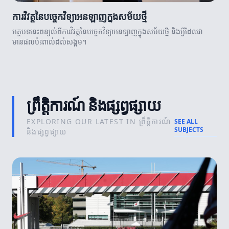
ការវិវត្តនៃបច្ចេកវិទ្យាអនឡាញក្នុងសម័យថ្មី
អត្ថបទនេះពន្យល់ពីការវិវត្តនៃបច្ចេកវិទ្យាអនឡាញក្នុងសម័យថ្មី និងអ្វីដែលវា
មានផលប៉ះពាល់ដល់សង្គម។
ព្រឹត្តិការណ៍ និងផ្សព្វផ្សាយ
EXPLORING OUR LATEST IN ព្រឹត្តិការណ៍
SEE ALL
SUBJECTS
និងផ្សព្វផ្សាយ