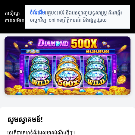
កាស៊ីណូ
ទំព័រដើម
អត្ថបទអប់រំ និងអនឡាញ
យុទ្ធសាស្ត្រ និងគន្លឹះ
ទាន់សម័យ
បច្ចេកវិទ្យា onilne
ព្រឹត្តិការណ៍ និងផ្សព្វផ្សាយ
សូមស្វាគមន៍!
នេះគឺជាគេហទំព័រដែលមានដំណឹងថ្មីៗ។