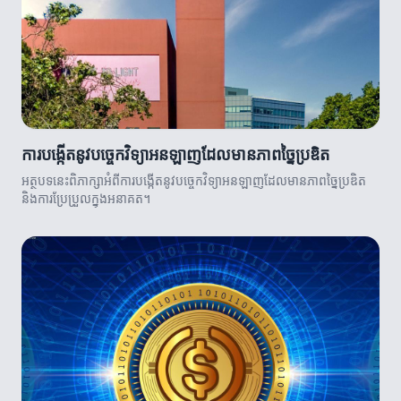
ការបង្កើតនូវបច្ចេកវិទ្យាអនឡាញដែលមានភាពច្នៃប្រឌិត
អត្ថបទនេះពិភាក្សាអំពីការបង្កើតនូវបច្ចេកវិទ្យាអនឡាញដែលមានភាពច្នៃប្រឌិត
និងការប្រែប្រួលក្នុងអនាគត។