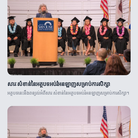
សារៈសំខាន់នៃអត្ថបទអប់រំអនឡាញសម្រាប់ការសិក្សា
អត្ថបទនេះនឹងពន្យល់អំពីសារៈសំខាន់នៃអត្ថបទអប់រំអនឡាញសម្រាប់ការសិក្សា។