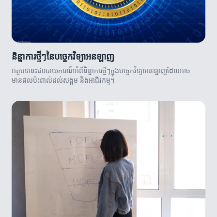
និន្នាការថ្មីៗនៃបច្ចេកវិទ្យាអនឡាញ
អត្ថបទនេះជារបាយការណ៍អំពីនិន្នាការថ្មីៗក្នុងបច្ចេកវិទ្យាអនឡាញដែលអាច
មានផលប៉ះពាល់ដល់សង្គម និងអាជីវកម្ម។