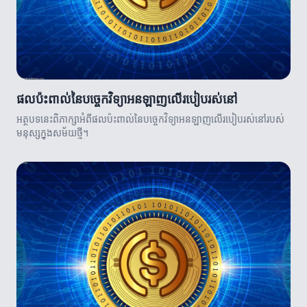
ផលប៉ះពាល់នៃបច្ចេកវិទ្យាអនឡាញលើរបៀបរស់នៅ
អត្ថបទនេះពិភាក្សាអំពីផលប៉ះពាល់នៃបច្ចេកវិទ្យាអនឡាញលើរបៀបរស់នៅរបស់
មនុស្សក្នុងសម័យថ្មី។