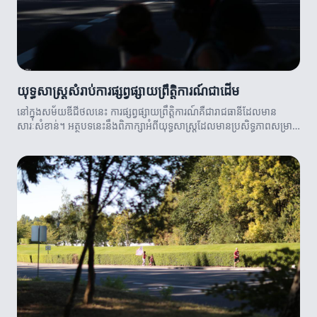
យុទ្ធសាស្ត្រសំរាប់ការផ្សព្វផ្សាយព្រឹត្តិការណ៍ជាដើម
នៅក្នុងសម័យឌីជីថលនេះ ការផ្សព្វផ្សាយព្រឹត្តិការណ៍គឺជារាជធានីដែលមាន
សារៈសំខាន់។ អត្ថបទនេះនឹងពិភាក្សាអំពីយុទ្ធសាស្ត្រដែលមានប្រសិទ្ធភាពសម្រាប់
ការផ្សព្វផ្សាយព្រឹត្តិការណ៍។