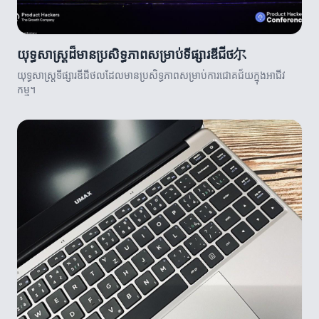
យុទ្ធសាស្ត្រដ៏មានប្រសិទ្ធភាពសម្រាប់ទីផ្សារឌីជីថ尔
យុទ្ធសាស្ត្រទីផ្សារឌីជីថលដែលមានប្រសិទ្ធភាពសម្រាប់ការជោគជ័យក្នុងអាជីវ
កម្ម។