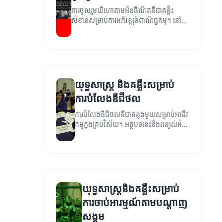
ការចូលរួមយីហោតាមអិនធឺណិតគឺជាគន្លឹះ
សំខាន់សម្រាប់ការអភិវឌ្ឍន៍ពាណិជ្ជកម្ម។ នៅ
ក្នុងអត្ថបទនេះ យើងនឹងពិភាក្សាអំពីយុទ្ធសាស្ត្រ
និងគន្លឹះដែលអាចជួយអ្នកក្នុងការចូលរួមជាមួយ
អតិថិជនរបស់អ្នក។
យុទ្ធសាស្ត្រ និងគន្លឹះសម្រាប់
ការបំលែងឌីជីថល
ការបំលែងឌីជីថលគឺជាគន្លងមួយសម្រាប់អាជីវ
កម្មក្នុងគ្រប់វិស័យ។ អត្ថបទនេះនឹងពន្យល់អំពី
យុទ្ធសាស្ត្រ និងគន្លឹះសំខាន់ៗសម្រាប់ការ
បម្រឹស្តទៅកាន់ឌីជីថល។
យុទ្ធសាស្ត្រនិងគន្លឹះសម្រាប់
ការចាប់អារម្មណ៍តាមបណ្ដាញ
សង្គម