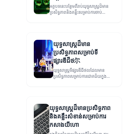
អត្ថបទនេះបន្ថែមពីរាប់យុទ្ធសាស្ត្រដ៏មាន
ប្រសិទ្ធភាពនិងគន្លឹះសម្រាប់ការចាប់
អារម្មណ៍តាមបណ្ដាញសង្គម។
យុទ្ធសាស្ត្រដ៏មាន
ប្រសិទ្ធភាពសម្រាប់ទី
ផ្សារឌីជីថ尔
យុទ្ធសាស្ត្រទីផ្សារឌីជីថលដែលមាន
ប្រសិទ្ធភាពសម្រាប់ការជោគជ័យក្នុង
អាជីវកម្ម។
យុទ្ធសាស្ត្រដ៏មានប្រសិទ្ធភាព
និងគន្លឹះសំខាន់សម្រាប់ការ
កសាងយីហោ