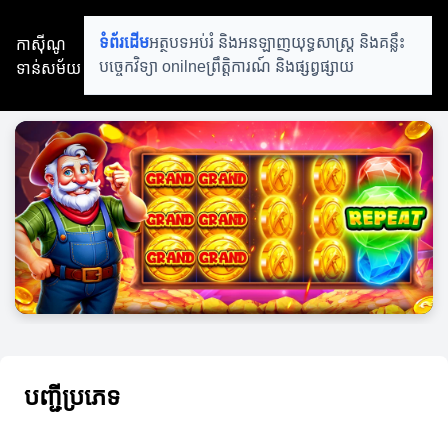
កាស៊ីណូ
ទំព័រដើម
អត្ថបទអប់រំ និងអនឡាញ
យុទ្ធសាស្ត្រ និងគន្លឹះ
ទាន់សម័យ
បច្ចេកវិទ្យា onilne
ព្រឹត្តិការណ៍ និងផ្សព្វផ្សាយ
បញ្ជីប្រភេទ