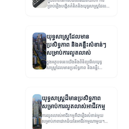
ក្នុងពិភពនៃការបដិសេធជីវិតយីហោ ការ
ប្រាប់រឿងបង្កើតគំនិតនិងយុទ្ធសាស្ត្រដែល
មានប្រសិទ្ធភាពគឺសំខាន់។
យុទ្ធសាស្ត្រដែលមាន
ប្រសិទ្ធភាព និងគន្លឹះសំខាន់ៗ
សម្រាប់ការលូតលាស់
ក្នុងអត្ថបទនេះយើងនឹងពិនិត្យមើលយុទ្ធ
សាស្ត្រដែលមានប្រសិទ្ធភាព និងគន្លឹះ
សំខាន់ៗសម្រាប់ការលូតលាស់ក្នុងអាជីវកម្ម។
យុទ្ធសាស្ត្រដ៏មានប្រសិទ្ធភាព
សម្រាប់ការលូតលាស់អាជីវកម្ម
ការលូតលាស់អាជីវកម្មគឺជារឿងសំខាន់មួយ
សម្រាប់ភាពជោគជ័យនៃអាជីវកម្មណាមួយ។
នៅក្នុងអត្ថបទនេះ យើងនឹងពិភាក្សាអំពីយុទ្ធ