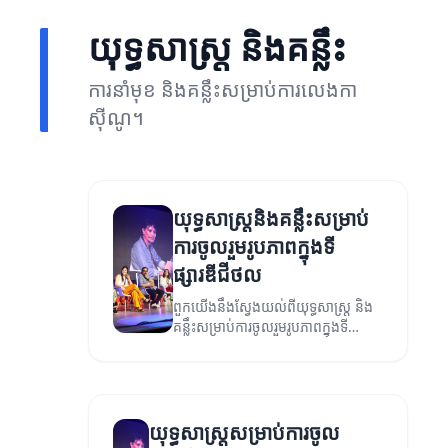
យុទ្ធសាស្ត្រ និងគន្លឹះ
ការនាំមុខ និង​គន្លឹះសម្រាប់ការលេងកា
ស៊ីណូ។
យុទ្ធសាស្ត្រនិងគន្លឹះសម្រាប់
ការចូលរួមរូបភាពក្នុងទី
ផ្សារឌីជីថល
ពួកយើងនឹងស្វែងយល់ពីយុទ្ធសាស្ត្រ និង
គន្លឹះសម្រាប់ការចូលរួមរូបភាពក្នុងទី
ផ្សារឌីជីថល។
យុទ្ធសាស្ត្រសម្រាប់ការចូល