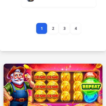
សាស្ត្រដ៏មានប្រសិទ្ធភាពដែលអាចជួយក្នុង
ការលូតលាស់។
1
2
3
4