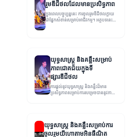
រួមឌីជីថលដែលមានប្រសិទ្ធភាព
ក្នុងពេលបច្ចុប្បន្ននេះ ការចូលរួមឌីជីថលក្លាយ
ជាផ្នែកសំខាន់សម្រាប់អាជីវកម្ម។ អត្ថបទនេះ
នឹងពន្យល់ពីយុទ្ធសាស្ត្រដែលអាចជួយក្នុងការ
បង្កើនការចូលរួមជាមួយអតិថិជន។
យុទ្ធសាស្ត្រ និងគន្លឹះសម្រាប់
ភាពជោគជ័យក្នុងទី
ផ្សារឌីជីថល
ការផ្តល់នូវយុទ្ធសាស្ត្រ និងគន្លឹះដ៏មាន
ប្រសិទ្ធភាពសម្រាប់ការសម្រេចបាននូវភាព
ជោគជ័យក្នុងទីផ្សារឌីជីថល។
យុទ្ធសាស្ត្រ និងគន្លឹះសម្រាប់ការ
ចូលរួមយីហោតាមអិនធឺណិត