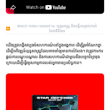
Watch Video related to: យុទ្ធសាស្ត្រ និងគន្លឹះសម្រាប់ការបំ
▶
លែងឌីជីថល
យើងត្រូវបង្កើតវប្បធម៌សហការណ៍នៅក្នុងអង្គភាព ដើម្បីរួមចំណែកគ្នា
ដើម្បីអភិវឌ្ឍន៍យុទ្ធសាស្ត្រដែលអាចនាំឲ្យមានការបំលែង។ វាត្រូវការការ
ផ្តល់ការបណ្តុះបណ្តាល និងការសហការណ៏ជាមួយនឹងបច្ចេកវិទ្យាចុង
ក្រោយដើម្បីធ្វើឲ្យសកម្មភាពរបស់អ្នកមានប្រសិទ្ធភាព។