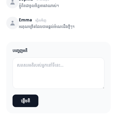
ខ្ញុំពិតជាចូលចិត្តអានវាណាស់។
Emma
ម្សិលមិញ
អរគុណច្រើនដែលបានផ្តល់ចំណេះដឹងថ្មីៗ។
បញ្ចេញមតិ
ផ្ញើមតិ