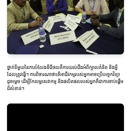
ថ្នាក់ទីមួយនៃការបំលែងឌីជីថលគឺការយល់ដឹងអំពីក្បាលគំនិត និងអ្វី
ដែលត្រូវធ្វើ។ ការពិចារណាថាតើអាជីវកម្មរបស់អ្នកអាចប្រើបច្ចេកវិទ្យា
ដូចម្តេច ដើម្បីកែលម្អសេវាកម្ម និងផលិតផលរបស់អ្នកគឺជាការចាប់ផ្តើម
ដ៏សំខាន់។