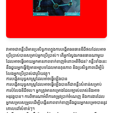
វាអាចជាគន្លឹះដ៏មានប្រសិទ្ធភាពក្នុងការបង្កើតធនធានឌីជីថលដែលអាច
ប្រើប្រាស់បានសម្រាប់អ្នកប្រើប្រាស់។ តើអ្នកស្វែងរកធនធានណាមួយ
ដែលអាចធ្វើអោយអ្នកមានភាពទាក់ទាញចំពោះអតិថិជន? គន្លឹះទាំងនេះ
នឹងជួយអ្នកធ្វើឱ្យមានអត្ថបទដែលមានគុនភាព និងប្រសិទ្ធភាពដើម្បីបំ
លែងអ្នកប្រើប្រាស់ជារូបិយវត្ថុ។
ការបង្កើតយុទ្ធសាស្ត្រដែលអាចធ្វើឡើងបាន
ការបង្កើតយុទ្ធសាស្ត្រដែលអាចធ្វើឡើងបានគឺជាគន្លឹះសំខាន់សម្រាប់
ការបំលែងឌីជីថល។ អ្នកត្រូវមានគម្រោងដែលច្បាស់លាស់និងអាច
អនុវត្តបាន។ ការពិចារណាអំពីការតម្រូវប្រាក់ចំណេញ និងការងារដែល
អ្នកសម្របសម្រួលដើម្បីបង្កើនភាពទាក់ទាញនឹងជួយអ្នកសម្រេចបាននូវ
គោលដៅសំខាន់ៗ។