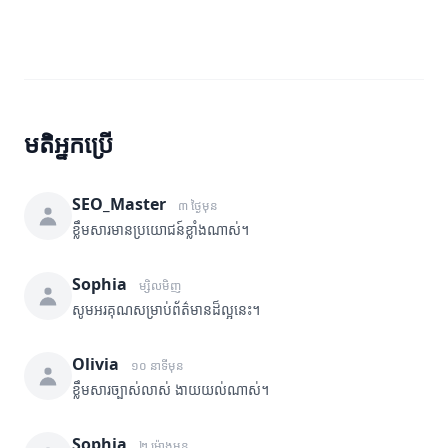
មតិអ្នកប្រើ
SEO_Master
៣ ថ្ងៃមុន
ខ្លឹមសារមានប្រយោជន៍ខ្លាំងណាស់។
Sophia
ម្សិលមិញ
សូមអរគុណសម្រាប់ព័ត៌មានដ៏ល្អនេះ។
Olivia
១០ នាទីមុន
ខ្លឹមសារច្បាស់លាស់ ងាយយល់ណាស់។
Sophia
២ ម៉ោងមុន