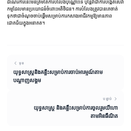
ដំណើរការនេះមិនត្រឹមតែការបំលែងប៉ុណ្ណោះទេ ប៉ុន្តែវាជាការបង្កើតសេវា
កម្មដែលមានប្រយោជន៍ចំពោះអតិថិជន។ ការបំលែងត្រូវបានគេចាត់
ទុកថាជាចំណុចចាប់ផ្តើមសម្រាប់ការកសាងអាជីវកម្មឱ្យមានភាព
ជោគជ័យក្នុងអនាគត។
មុន
យុទ្ធសាស្ត្រនិងគន្លឹះសម្រាប់ការចាប់អារម្មណ៍តាម
បណ្ដាញសង្គម
បន្ទាប់
យុទ្ធសាស្ត្រ និងគន្លឹះសម្រាប់ការចូលរួមយីហោ
តាមអិនធឺណិត