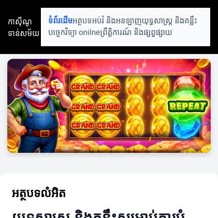
កាស៊ីណូ
ទំព័រដើម
អត្ថបទអប់រំ និងអនឡាញ
យុទ្ធសាស្ត្រ និងគន្លឹះ
ទាន់សម័យ
បច្ចេកវិទ្យា onilne
ព្រឹត្តិការណ៍ និងផ្សព្វផ្សាយ
អត្ថបទលំអិត
យុទ្ធសាស្ត្រ និងគន្លឹះសម្រាប់ការបំ