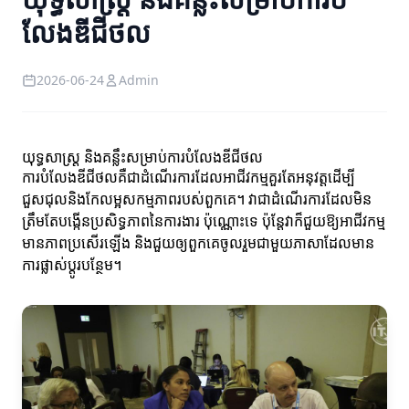
លែងឌីជីថល
2026-06-24
Admin
យុទ្ធសាស្ត្រ និងគន្លឹះសម្រាប់ការបំលែងឌីជីថល
ការបំលែងឌីជីថលគឺជាដំណើរការដែលអាជីវកម្មគួរតែអនុវត្តដើម្បី
ជួសជុលនិងកែលម្អសកម្មភាពរបស់ពួកគេ។ វាជាដំណើរការដែលមិន
ត្រឹមតែបង្កើនប្រសិទ្ធភាពនៃការងារ ប៉ុណ្ណោះទេ ប៉ុន្តែវាក៏ជួយឱ្យអាជីវកម្ម
មានភាពប្រសើរឡើង និងជួយឲ្យពួកគេចូលរួមជាមួយភាសាដែលមាន
ការផ្លាស់ប្តូរបន្ថែម។