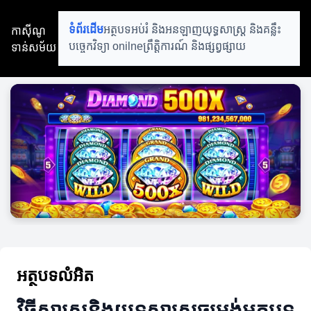
កាស៊ីណូ
ទំព័រដើម
អត្ថបទអប់រំ និងអនឡាញ
យុទ្ធសាស្ត្រ និងគន្លឹះ
ទាន់សម័យ
បច្ចេកវិទ្យា onilne
ព្រឹត្តិការណ៍ និងផ្សព្វផ្សាយ
អត្ថបទលំអិត
វិធីសាស្ត្រនិងយុទ្ធសាស្ត្រចម្រង់អត្ថបទ