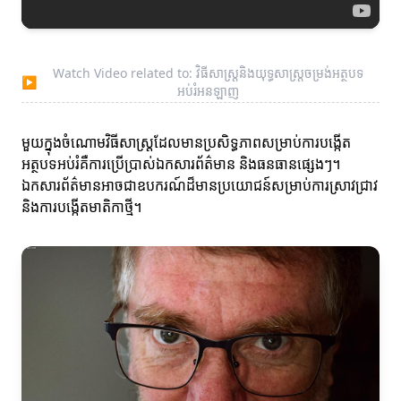
Watch Video related to: វិធីសាស្ត្រនិងយុទ្ធសាស្ត្រចម្រង់អត្ថបទ
▶
អប់រំអនឡាញ
មួយក្នុងចំណោមវិធីសាស្ត្រដែលមានប្រសិទ្ធភាពសម្រាប់ការបង្កើត
អត្ថបទអប់រំគឺការប្រើប្រាស់ឯកសារព័ត៌មាន និងធនធានផ្សេងៗ។
ឯកសារព័ត៌មានអាចជាឧបករណ៍ដ៏មានប្រយោជន៍សម្រាប់ការស្រាវជ្រាវ
និងការបង្កើតមាតិកាថ្មី។