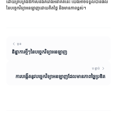
ដោយគ្រប់គ្រងឱកាសនិងគំរោងអនាគតនេះ យើងអាចទទួលបានផល
នៃបច្ចេកវិទ្យាអនឡាញដោយគិតថ្លៃ និងមានភាពខ្ពស់។
មុន
និន្នាការថ្មីៗនៃបច្ចេកវិទ្យាអនឡាញ
បន្ទាប់
ការបង្កើតនូវបច្ចេកវិទ្យាអនឡាញដែលមានភាពច្នៃប្រឌិត