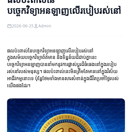
បច្ចេកវិទ្យាអនឡាញលើរបៀបរស់នៅ
2026-06-25
Admin
ផលប៉ះពាល់នៃបច្ចេកវិទ្យាអនឡាញលើរបៀបរស់នៅ
ក្នុងសម័យបច្ចេកវិទ្យាព័ត៌មាន និងទិន្នន័យដ៏ជាប់គ្នានេះ
បច្ចេកវិទ្យាអនឡាញបាននាំមកនូវការផ្លាស់ប្តូរដ៏ធំធេងនៅក្នុងរបៀប
រស់នៅរបស់មនុស្ស។ ផលប៉ះពាល់នេះមិនត្រឹមតែមាននៅក្នុងវិស័យ
អាជីវកម្មនោះទេ ប៉ុន្តែថែមទាំងមានសារសំខាន់ក្នុងជីវិតប្រចាំថ្ងៃរបស់
យើងផងដែរ។