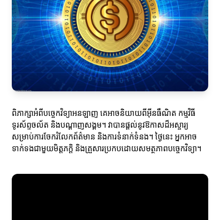
ពិភាក្សាអំពីបច្ចេកវិទ្យាអនឡាញ គេអាចនិយាយពីអ៊ីនធឺណិត កម្មវិធី
ទូរស័ព្ទចល័ត និងបណ្តាញសង្គម។ វាបានផ្តល់នូវឱកាសដ៏អស្ចារ្យ
សម្រាប់ការចែករំលែកព័ត៌មាន និងការទំនាក់ទំនង។ ថ្ងៃនេះ អ្នកអាច
ទាក់ទងជាមួយមិត្តភក្តិ និងគ្រួសារប្រកបដោយសមត្ថភាពបច្ចេកវិទ្យា។