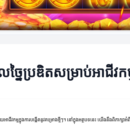
ច្នៃប្រឌិតសម្រាប់អាជីវកម
ជីវកម្មក្នុងការបង្កើតនូវគម្រោងថ្មីៗ។ នៅក្នុងអត្ថបទនេះ យើងនឹងពិភាក្សាអំ