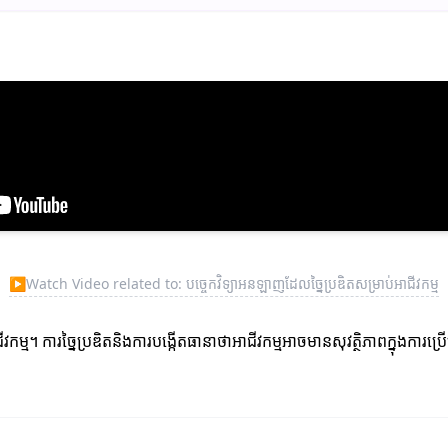
▶
Watch Video related to: បច្ចេកវិទ្យាអនឡាញដែលច្នៃប្រឌិតសម្រាប់អាជីវកម្ម
វកម្ម។ ការច្នៃប្រឌិតនិងការបង្កើតធានាថាអាជីវកម្មអាចមានសុវត្ថិភាពក្នុងការប្