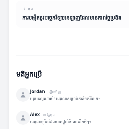
មុន
ការបង្កើតនូវបច្ចេកវិទ្យាអនឡាញដែលមានភាពច្នៃប្រឌិត
មតិអ្នកប្រើ
Jordan
ម្សិលមិញ
អត្ថបទល្អណាស់! អរគុណសម្រាប់ការចែករំលែក។
Alex
៣ ថ្ងៃមុន
អរគុណច្រើនដែលបានផ្តល់ចំណេះដឹងថ្មីៗ។