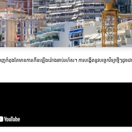
ំពុងតែមានការកើនឡើងយ៉ាងឆាប់រហ័ស។ ការបង្កើតនូវបច្ចេកវិទ្យាថ្មីៗដូចជា សេវ