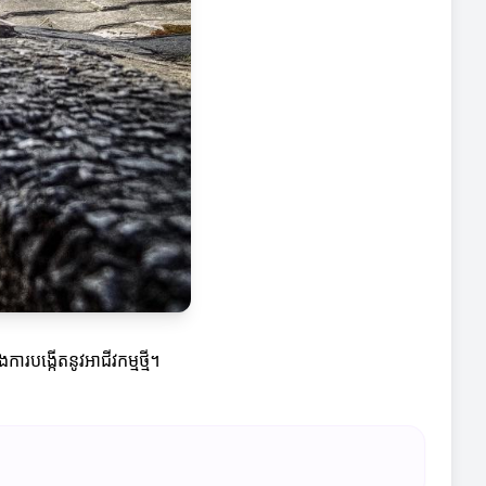
បង្កើតនូវអាជីវកម្មថ្មី។