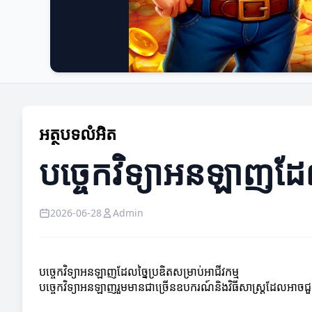
អត្ថបទលំអិត
បច្ចេកវិទ្យាអនឡាញដែល
2026-06-28
Admin
បច្ចេកវិទ្យាអនឡាញដែលច្នៃប្រឌិតសម្រាប់អាជីវកម្ម
បច្ចេកវិទ្យាអនឡាញរួមមានជាច្រើនឧបករណ៍និងវិធីសាស្ត្រដែលអាចជួយអា