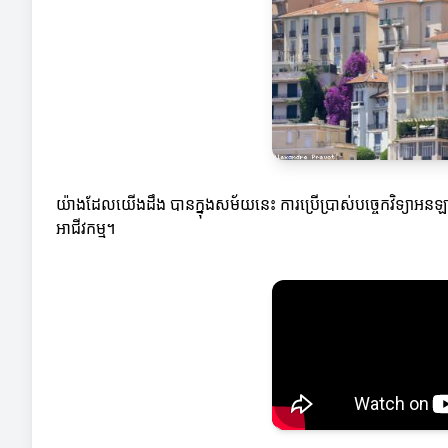
យ៉ាងដែលយើងដឹង បានក្នុងសម័យនេះ ការប្រើប្រាស់បច្ចេកវិទ្យាអនឡាញក
អាជីវកម្ម។