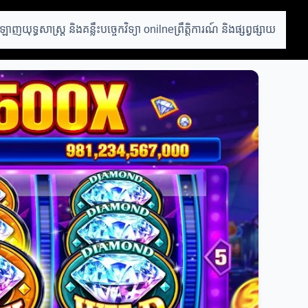
អនឡាញ
យុទ្ធសាស្ត្រ និងគន្លឹះ
បច្ចេកវិទ្យា onilne
ព្រឹត្តិការណ៍ និងផ្សព្វផ្សាយ