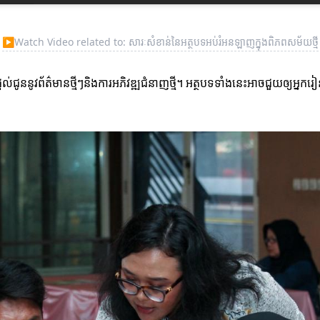
▶
Watch Video related to: សារៈសំខាន់នៃអត្ថបទអប់រំអនឡាញក្នុងពិភពសម័យថ្មី
ល់ជូននូវព័ត៌មានថ្មីៗនិងការអភិវឌ្ឍជំនាញថ្មី។ អត្ថបទទាំងនេះអាចជួយឲ្យអ្ន