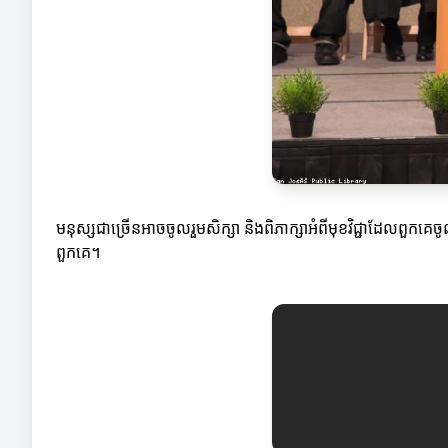
មនុស្សជាច្រើនអាចចូលរួមសិក្សា និងពិភាក្សាអំពីមុខវិជ្ជាដែលពួក
ពួកគេ។