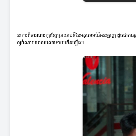
នាការពិចារណារក្សាខ្សែប្រយោជន៍នៃអត្ថបទអប់រំអនឡាញ ដូចជាការផ្ត
ឲ្យចំណាយពេលវេលាអោយកើនឡើង។