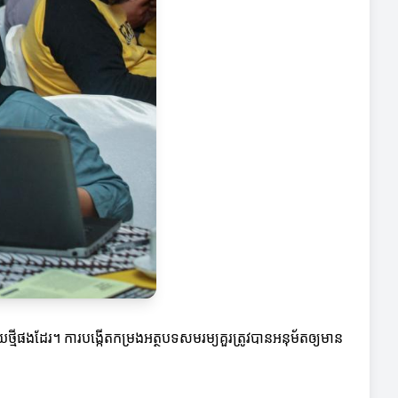
មីផងដែរ។ ការបង្កើតកម្រងអត្ថបទសមរម្យគួរត្រូវបានអនុម័តឲ្យមាន