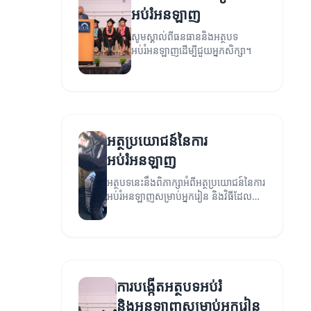
អប់រំអនឡាញ
សូមស្គាល់ពីធនធាននិងអត្ថបទ
អប់រំអនឡាញដើម្បីជួយអ្នកសិក្សា។
អត្ថប្រយោជន៍នៃការ
អប់រំអនឡាញ
អត្ថបទនេះនឹងពិភាក្សាអំពីអត្ថប្រយោជន៍នៃការ
អប់រំអនឡាញសម្រាប់អ្នករៀន និងវិធីដែលវា
អាចជួបប្រទៈជាមួយនឹងការកែលម្អនៅក្នុងការ
សិក្សា។
ការបង្កើតអត្ថបទអប់រំ
និងអនឡាញសម្រាប់អ្នករៀន