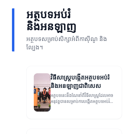
អត្ថបទអប់រំ
និងអនឡាញ
អត្ថបទសម្រាប់សិក្សាអំពីកាស៊ីណូ និង
ល្បែង។
វិធីសាស្ត្របង្កើតអត្ថបទអប់រំ
និងអនឡាញជាពិសេស
អត្ថបទនេះនឹងណែនាំពីវិធីសាស្ត្រដែលអាច
អនុវត្តបានសម្រាប់ការបង្កើតអត្ថបទអប់រំ
និងអនឡាញ។