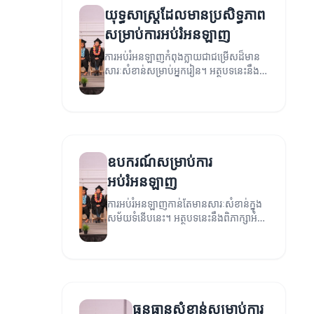
យុទ្ធសាស្ត្រដែលមានប្រសិទ្ធភាព
សម្រាប់ការអប់រំអនឡាញ
ការអប់រំអនឡាញកំពុងក្លាយជាជម្រើសដ៏មាន
សារៈសំខាន់សម្រាប់អ្នករៀន។ អត្ថបទនេះនឹង
ពិភាគឲ្យច្បាស់អំពីយុទ្ធសាស្ត្រដែលមាន
ប្រសិទ្ធភាពសម្រាប់ការអប់រំអនឡាញ។
ឧបករណ៍សម្រាប់ការ
អប់រំអនឡាញ
ការអប់រំអនឡាញកាន់តែមានសារៈសំខាន់ក្នុង
សម័យទំនើបនេះ។ អត្ថបទនេះនឹងពិភាក្សាអំពី
ឧបករណ៍និងវិធីសាស្ត្រដែលអាចជួយក្នុងការ
អប់រំអនឡាញ។
ធនធានសំខាន់សម្រាប់ការ