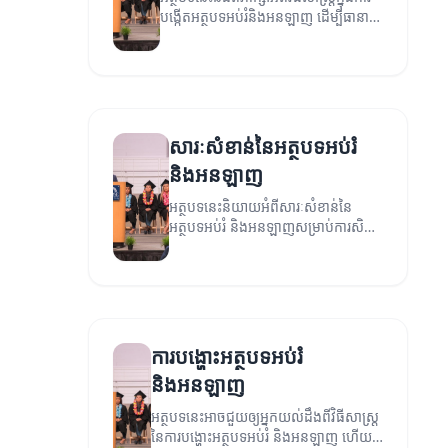
បង្កើតអត្ថបទអប់រំនិងអនឡាញ ដើម្បីធានាថា
អ្នកអាចទទួលបានចំណេះដឹងថ្មីៗ។
សារៈសំខាន់នៃអត្ថបទអប់រំ
និងអនឡាញ
អត្ថបទនេះនិយាយអំពីសារៈសំខាន់នៃ
អត្ថបទអប់រំ និងអនឡាញសម្រាប់ការសិក្សា
និងការអភិវឌ្ឍន៍។
ការបង្ហោះអត្ថបទអប់រំ
និងអនឡាញ
អត្ថបទនេះអាចជួយឲ្យអ្នកយល់ដឹងពីវិធីសាស្ត្រ
នៃការបង្ហោះអត្ថបទអប់រំ និងអនឡាញ ហើយ