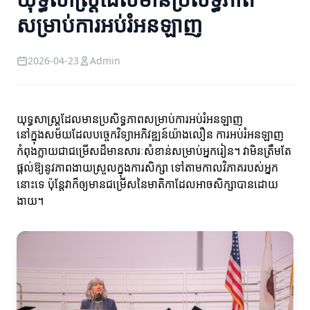
សម្រាប់ការអប់រំអនឡាញ
2026-04-23
Admin
យុទ្ធសាស្ត្រដែលមានប្រសិទ្ធភាពសម្រាប់ការអប់រំអនឡាញ
នៅក្នុងសម័យដែលបច្ចេកវិទ្យាអភិវឌ្ឍន៍យ៉ាងលឿន ការអប់រំអនឡាញ
កំពុងក្លាយជាជម្រើសដ៏មានសារៈសំខាន់សម្រាប់អ្នករៀន។ វាមិនត្រឹមតែ
ផ្តល់ឱ្យនូវភាពងាយស្រួលក្នុងការសិក្សា ទៅតាមកាលវិភាគរបស់អ្នក
នោះទេ ប៉ុន្តែវាក៏ឲ្យមានជម្រើសនៃមាតិកាដែលអាចសិក្សាបានដោយ
ងាយ។