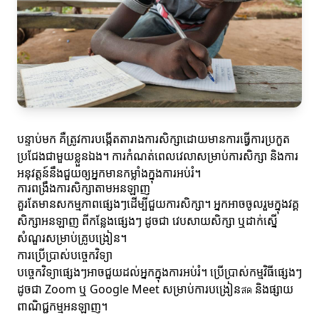
បន្ទាប់មក គឺត្រូវការបង្កើតតារាងការសិក្សាដោយមានការធ្វើការប្រកួត
ប្រជែងជាមួយខ្លួនឯង។ ការកំណត់ពេលវេលាសម្រាប់ការសិក្សា និងការ
អនុវត្តន៍នឹងជួយឲ្យអ្នកមានកម្លាំងក្នុងការអប់រំ។
ការពង្រឹងការសិក្សាតាមអនឡាញ
គួរតែមានសកម្មភាពផ្សេងៗដើម្បីជួយការសិក្សា។ អ្នកអាចចូលរួមក្នុងវគ្គ
សិក្សាអនឡាញ ពីកន្លែងផ្សេងៗ ដូចជា វេបសាយសិក្សា ឬដាក់ស្នើ
សំណួរសម្រាប់គ្រូបង្រៀន។
ការប្រើប្រាស់បច្ចេកវិទ្យា
បច្ចេកវិទ្យាផ្សេងៗអាចជួយដល់អ្នកក្នុងការអប់រំ។ ប្រើប្រាស់កម្មវិធីផ្សេងៗ
ដូចជា Zoom ឬ Google Meet សម្រាប់ការបង្រៀនสด និងផ្សាយ
ពាណិជ្ជកម្មអនឡាញ។