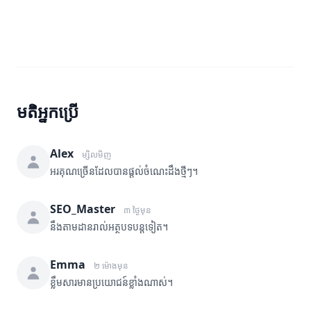
មតិអ្នកប្រើ
Alex
ម្សិលមិញ
អរគុណច្រើនដែលបានផ្តល់ចំណេះដឹងថ្មីៗ។
SEO_Master
៣ ថ្ងៃមុន
នឹងតាមដានរាល់អត្ថបទបន្តទៀត។
Emma
២ ម៉ោងមុន
ខ្លឹមសារមានប្រយោជន៍ខ្លាំងណាស់។