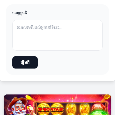
បញ្ចេញមតិ
ផ្ញើមតិ