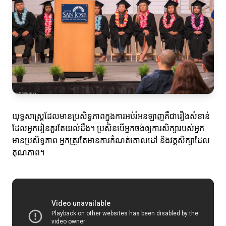
យុទ្ធសាស្ត្រដែលមានប្រសិទ្ធភាពក្នុងការអប់រំអនឡាញគឺជារឿងសំខាន់
ដែលអ្នករៀនគួរតែយល់ដឹង។ ប្រសិនបើអ្នកចង់ឲ្យការសិក្សារបស់អ្នក
មានប្រសិទ្ធភាព អ្នកត្រូវតែមានការកំណត់គោលដៅ និងវគ្គសិក្សាដែល
គុណភាព។