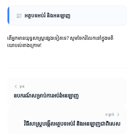
📰
អត្ថបទអប់រំ និងអនឡាញ
តើអ្នកមានយុទ្ធសាស្ត្រផ្សេងទៀតទេ? សូមចែករំលែកនៅក្នុងមតិ
យោបល់ខាងក្រោម!
មុន
ឧបករណ៍សម្រាប់ការអប់រំអនឡាញ
បន្ទាប់
វិធីសាស្ត្របង្កើតអត្ថបទអប់រំ និងអនឡាញជាពិសេស