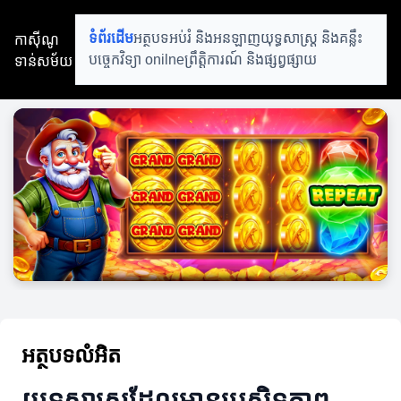
កាស៊ីណូ
ទំព័រដើម
អត្ថបទអប់រំ និងអនឡាញ
យុទ្ធសាស្ត្រ និងគន្លឹះ
ទាន់សម័យ
បច្ចេកវិទ្យា onilne
ព្រឹត្តិការណ៍ និងផ្សព្វផ្សាយ
អត្ថបទលំអិត
យុទ្ធសាស្ត្រដែលមានប្រសិទ្ធភាព