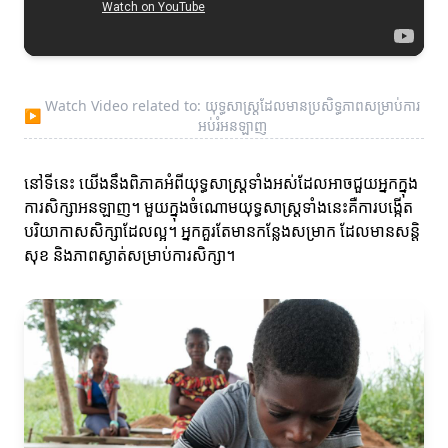
Watch Video related to: យុទ្ធសាស្ត្រដែលមានប្រសិទ្ធភាពសម្រាប់ការ
▶
អប់រំអនឡាញ
នៅទីនេះ យើងនឹងពិភាគអំពីយុទ្ធសាស្ត្រទាំងអស់ដែលអាចជួយអ្នកក្នុង
ការសិក្សាអនឡាញ។ មួយក្នុងចំណោមយុទ្ធសាស្ត្រទាំងនេះគឺការបង្កើត
បរិយាកាសសិក្សាដែលល្អ។ អ្នកគួរតែមានកន្លែងសម្រាក ដែលមានសន្តិ
សុខ និងភាពស្ងាត់សម្រាប់ការសិក្សា។