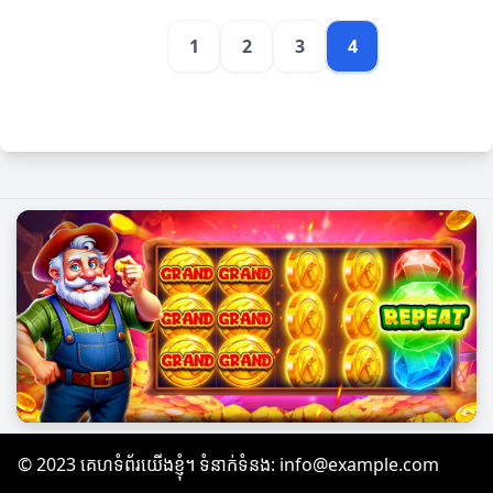
1
2
3
4
© 2023 គេហទំព័រយើងខ្ញុំ។ ទំនាក់ទំនង:
info@example.com