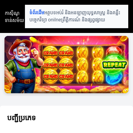
កាស៊ីណូ
ទំព័រដើម
អត្ថបទអប់រំ និងអនឡាញ
យុទ្ធសាស្ត្រ និងគន្លឹះ
ទាន់សម័យ
បច្ចេកវិទ្យា onilne
ព្រឹត្តិការណ៍ និងផ្សព្វផ្សាយ
បញ្ជីប្រភេទ