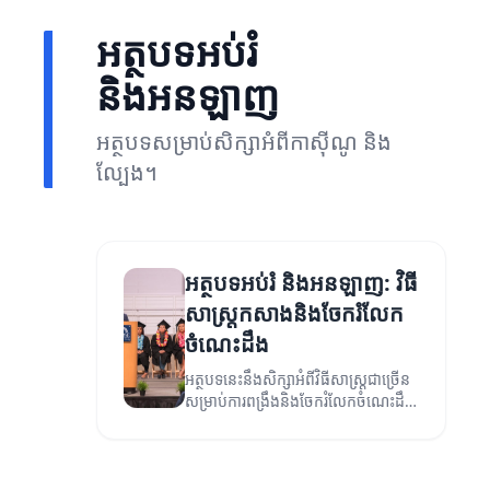
អត្ថបទអប់រំ
និងអនឡាញ
អត្ថបទសម្រាប់សិក្សាអំពីកាស៊ីណូ និង
ល្បែង។
អត្ថបទអប់រំ និងអនឡាញ: វិធី
សាស្ត្រកសាងនិងចែករំលែក
ចំណេះដឹង
អត្ថបទនេះនឹងសិក្សាអំពីវិធីសាស្ត្រជាច្រើន
សម្រាប់ការពង្រឹងនិងចែករំលែកចំណេះដឹង
តាមអនឡាញ។