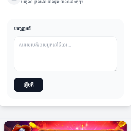
អរគុណច្រើនដែលបានផ្តល់ចំណេះដឹងថ្មីៗ។
បញ្ចេញមតិ
ផ្ញើមតិ