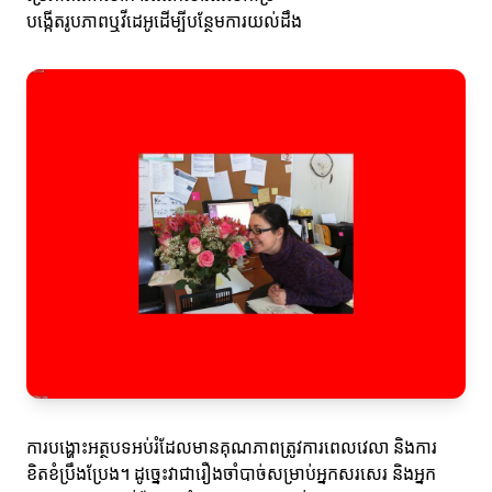
បង្កើតរូបភាពឬវីដេអូដើម្បីបន្ថែមការយល់ដឹង
ការបង្ហោះអត្ថបទអប់រំដែលមានគុណភាពត្រូវការពេលវេលា និងការ
ខិតខំប្រឹងប្រែង។ ដូច្នេះវាជារឿងចាំបាច់សម្រាប់អ្នកសរសេរ និងអ្នក