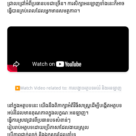
ជ្រាលជ្រៅអំពីប្រធានបទជាច្រើន។ ការសិក្សាអនឡាញទាំងនេះក៏អាច
ធ្វើបានគ្រប់ពេលដែលអ្នកមានសមត្ថភាព។
▶
Watch Video related to: ការបង្ហោះអត្ថបទអប់រំ និងអនឡាញ
នៅក្នុងអត្ថបទនេះ យើងនឹងពិភាក្សាអំពីវិធីសាស្ត្រដើម្បីបង្កើតអត្ថបទ
អប់រំដែលមានគុណភាពក្នុងលក្ខណៈអនឡាញ។
ធ្វើការស្រាវជ្រាវពីប្រធានបទសំខាន់ៗ
រៀបរាប់អត្ថបទដោយប្រើភាសាដែលងាយស្រួល
ប្រើភាពជាក់លាក់ និងឯកសារដែលគាំទ្រ