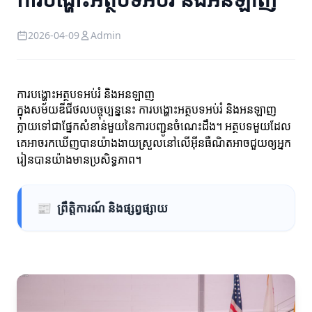
2026-04-09
Admin
ការបង្ហោះអត្ថបទអប់រំ និងអនឡាញ
ក្នុងសម័យឌីជីថលបច្ចុប្បន្ននេះ ការបង្ហោះអត្ថបទអប់រំ និងអនឡាញ
ក្លាយទៅជាផ្នែកសំខាន់មួយនៃការបញ្ជូនចំណេះដឹង។ អត្ថបទមួយដែល
គេអាចរកឃើញបានយ៉ាងងាយស្រួលនៅលើអ៊ីនធឺណិតអាចជួយឲ្យអ្នក
រៀនបានយ៉ាងមានប្រសិទ្ធភាព។
📰
ព្រឹត្តិការណ៍ និងផ្សព្វផ្សាយ