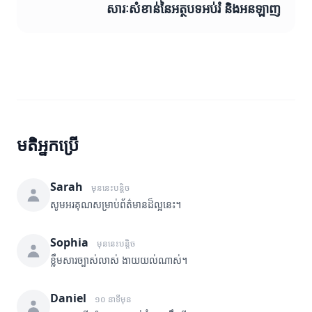
សារៈសំខាន់នៃអត្ថបទអប់រំ និងអនឡាញ
មតិអ្នកប្រើ
Sarah
មុននេះបន្តិច
សូមអរគុណសម្រាប់ព័ត៌មានដ៏ល្អនេះ។
Sophia
មុននេះបន្តិច
ខ្លឹមសារច្បាស់លាស់ ងាយយល់ណាស់។
Daniel
១០ នាទីមុន