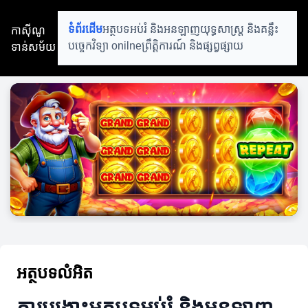
កាស៊ីណូ
ទំព័រដើម
អត្ថបទអប់រំ និងអនឡាញ
យុទ្ធសាស្ត្រ និងគន្លឹះ
ទាន់សម័យ
បច្ចេកវិទ្យា onilne
ព្រឹត្តិការណ៍ និងផ្សព្វផ្សាយ
អត្ថបទលំអិត
ការបង្ហោះអត្ថបទអប់រំ និងអនឡាញ