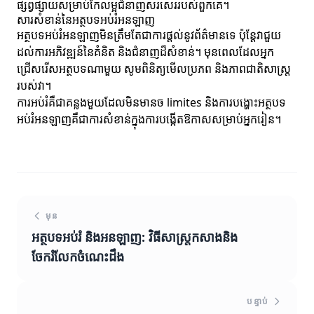
ផ្សព្វផ្សាយសម្រាប់កែលម្អជំនាញសរសេររបស់ពួកគេ។
សារសំខាន់នៃអត្ថបទអប់រំអនឡាញ
អត្ថបទអប់រំអនឡាញមិនត្រឹមតែជាការផ្តល់នូវព័ត៌មានទេ ប៉ុន្តែវាជួយ
ដល់ការអភិវឌ្ឍន៍នៃគំនិត និងជំនាញដ៏សំខាន់។ មុនពេលដែលអ្នក
ជ្រើសរើសអត្ថបទណាមួយ សូមពិនិត្យមើលប្រភព និងភាពជាតិសាស្ត្រ
របស់វា។
ការអប់រំគឺជាគន្លងមួយដែលមិនមានច limites និងការបង្ហោះអត្ថបទ
អប់រំអនឡាញគឺជាការសំខាន់ក្នុងការបង្កើតឱកាសសម្រាប់អ្នករៀន។
មុន
អត្ថបទអប់រំ និងអនឡាញ: វិធីសាស្ត្រកសាងនិង
ចែករំលែកចំណេះដឹង
បន្ទាប់