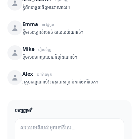
ខ្ញុំពិតជាចូលចិត្តអានវាណាស់។
Emma
៣ ថ្ងៃមុន
ខ្លឹមសារច្បាស់លាស់ ងាយយល់ណាស់។
Mike
ម្សិលមិញ
ខ្លឹមសារមានប្រយោជន៍ខ្លាំងណាស់។
Alex
២ ម៉ោងមុន
អត្ថបទល្អណាស់! អរគុណសម្រាប់ការចែករំលែក។
បញ្ចេញមតិ