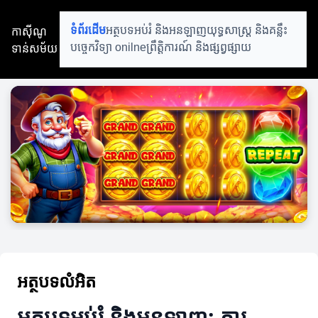
កាស៊ីណូ
ទំព័រដើម
អត្ថបទអប់រំ និងអនឡាញ
យុទ្ធសាស្ត្រ និងគន្លឹះ
ទាន់សម័យ
បច្ចេកវិទ្យា onilne
ព្រឹត្តិការណ៍ និងផ្សព្វផ្សាយ
អត្ថបទលំអិត
អត្ថបទអប់រំ និងអនឡាញ: ការ