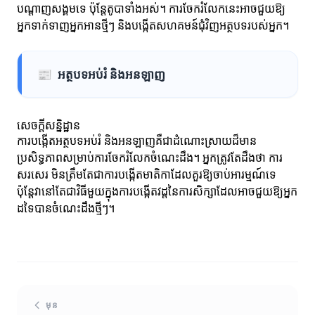
បណ្តាញសង្គមទេ ប៉ុន្ដែតូបាទាំងអស់។ ការចែករំលែកនេះអាចជួយឱ្យ
អ្នកទាក់ទាញអ្នកអានថ្មីៗ និងបង្កើតសហគមន៍ជុំវិញអត្ថបទរបស់អ្នក។
📰
អត្ថបទអប់រំ និងអនឡាញ
សេចក្តីសន្និដ្ឋាន
ការបង្កើតអត្ថបទអប់រំ និងអនឡាញគឺជាដំណោះស្រាយដ៏មាន
ប្រសិទ្ធភាពសម្រាប់ការចែករំលែកចំណេះដឹង។ អ្នកត្រូវតែដឹងថា ការ
សរសេរ មិនត្រឹមតែជាការបង្កើតមាតិកាដែលគួរឱ្យចាប់អារម្មណ៍ទេ
ប៉ុន្តែវានៅតែជាវិធីមួយក្នុងការបង្កើតវដ្តនៃការសិក្សាដែលអាចជួយឱ្យអ្នក
ដទៃបានចំណេះដឹងថ្មីៗ។
មុន