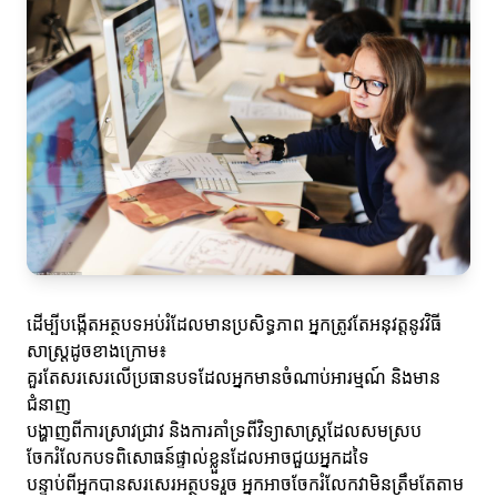
ដើម្បីបង្កើតអត្ថបទអប់រំដែលមានប្រសិទ្ធភាព អ្នកត្រូវតែអនុវត្តនូវវិធី
សាស្ត្រដូចខាងក្រោម៖
គួរតែសរសេរលើប្រធានបទដែលអ្នកមានចំណាប់អារម្មណ៍ និងមាន
ជំនាញ
បង្ហាញពីការស្រាវជ្រាវ និងការគាំទ្រពីវិទ្យាសាស្ត្រដែលសមស្រប
ចែករំលែកបទពិសោធន៍ផ្ទាល់ខ្លួនដែលអាចជួយអ្នកដទៃ
បន្ទាប់ពីអ្នកបានសរសេរអត្ថបទរួច អ្នកអាចចែករំលែកវាមិនត្រឹមតែតាម