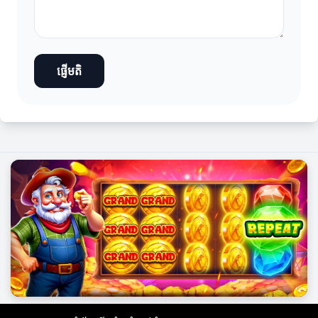
ផ្ញើមតិ