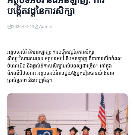
បង្កើតវដ្តនៃការសិក្សា
2026-04-13
Admin
អត្ថបទអប់រំ និងអនឡាញ: ការបង្កើតវដ្តនៃការសិក្សា
សិល្បៈនៃការសរសេរ អត្ថបទអប់រំ និងអនឡាញ គឺជាការលើកកំពស់
ចំណេះដឹង និងផ្តល់ឱកាសសិក្សាដល់មនុស្សជាច្រើន។ នៅក្នុង
ពិភពឌីជីថលនេះ អត្ថបទអប់រំអាចជួយឱ្យអ្នករៀនបានយ៉ាងមាន
ប្រសិទ្ធភាព និងពេញចិត្ត។