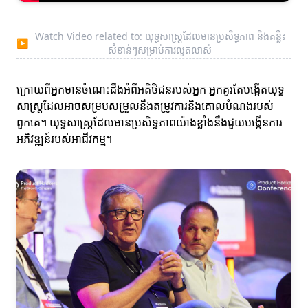
Watch Video related to: យុទ្ធសាស្ត្រដែលមានប្រសិទ្ធភាព និងគន្លឹះ
▶
សំខាន់ៗសម្រាប់ការលូតលាស់
ក្រោយពីអ្នកមានចំណេះដឹងអំពីអតិថិជនរបស់អ្នក អ្នកគួរតែបង្កើតយុទ្ធ
សាស្ត្រដែលអាចសម្របសម្រួលនឹងតម្រូវការនិងគោលបំណងរបស់
ពួកគេ។ យុទ្ធសាស្ត្រដែលមានប្រសិទ្ធភាពយ៉ាងខ្លាំងនឹងជួយបង្កើនការ
អភិវឌ្ឍន៍របស់អាជីវកម្ម។