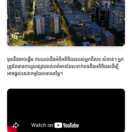
មុននឹងចាប់ផ្តើម ការយល់ដឹងអំពីអតិថិជនរបស់អ្នកគឺសារៈសំខាន់។ អ្នក
ត្រូវតែមានការស្រាវជ្រាវរាល់ពត៌មានដែលទាក់ទងនឹងអតិថិជនដើម្បី
អាចផ្តល់សេវាកម្មដែលមានតម្លៃ។