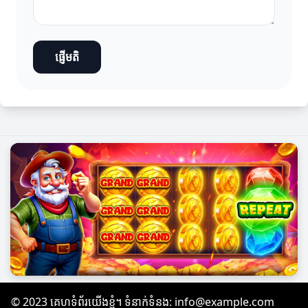
ផ្ញើមតិ
© 2023 គេហទំព័រយើងខ្ញុំ។ ទំនាក់ទំនង:
info@example.com