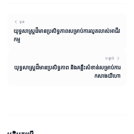
មុន
យុទ្ធសាស្ត្រដ៏មានប្រសិទ្ធភាពសម្រាប់ការលូតលាស់អាជីវ
កម្ម
បន្ទាប់
យុទ្ធសាស្ត្រដ៏មានប្រសិទ្ធភាព និងគន្លឹះសំខាន់សម្រាប់ការ
កសាងយីហោ