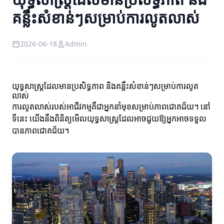
គន្លឹះសំខាន់ៗសម្រាប់ការលូតលាស់
2026-06-18
Admin
យុទ្ធសាស្ត្រដែលមានប្រសិទ្ធភាព និងគន្លឹះសំខាន់ៗសម្រាប់ការលូត
លាស់
ការលូតលាស់របស់អាជីវកម្មគឺជាអ្នកនាំមុខសម្រាប់ភាពជោគជ័យ។ នៅ
ទីនេះ យើងនឹងពិនិត្យមើលយុទ្ធសាស្ត្រដែលអាចជួយឱ្យអ្នកអាចទទួល
បានភាពជោគជ័យ។