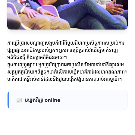
ការប្រើប្រាស់បណ្តាញសង្គមគឺជាវិធីមួយដ៏មានប្រសិទ្ធភាពសម្រាប់ការ
ផ្សព្វផ្សាយអាជីវកម្មរបស់អ្នក។ អ្នកអាចប្រើប្រាស់វាដើម្បីទាក់ទាញ
អតិថិជនថ្មី និងរក្សាអតិថិជនចាស់៕
ក្នុងការផ្សព្វផ្សាយ អ្នកត្រូវតែប្រាកដថាប្រសិនបើអ្នកទៅទៅទីផ្សារសម
សគ្គអ្នកគួរតែយកចិត្តទុកដាក់លើការបង្កើតមាតិកាដែលមានគុណភាព។
មាតិកាជាគន្លឹះសំខាន់ដែលនឹងជួយបង្កើតឱ្យមានភាពចាប់អារម្មណ៍។
📰
បច្ចេកវិទ្យា onilne