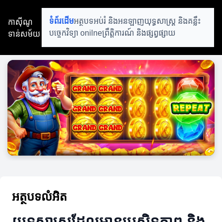
កាស៊ីណូ
ទំព័រដើម
អត្ថបទអប់រំ និងអនឡាញ
យុទ្ធសាស្ត្រ និងគន្លឹះ
ទាន់សម័យ
បច្ចេកវិទ្យា onilne
ព្រឹត្តិការណ៍ និងផ្សព្វផ្សាយ
អត្ថបទលំអិត
យុទ្ធសាស្ត្រដែលមានប្រសិទ្ធភាព និង