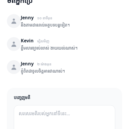
មតិអ្នកប្រើ
Jenny
១០ នាទីមុន
នឹងតាមដានរាល់អត្ថបទបន្តទៀត។
Kevin
ម្សិលមិញ
ខ្លឹមសារច្បាស់លាស់ ងាយយល់ណាស់។
Jenny
២ ម៉ោងមុន
ខ្ញុំពិតជាចូលចិត្តអានវាណាស់។
បញ្ចេញមតិ