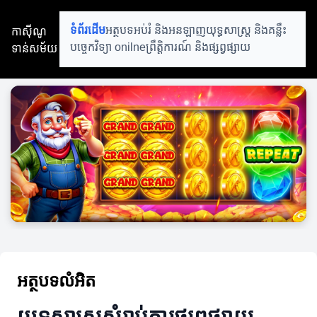
កាស៊ីណូ
ទំព័រដើម
អត្ថបទអប់រំ និងអនឡាញ
យុទ្ធសាស្ត្រ និងគន្លឹះ
ទាន់សម័យ
បច្ចេកវិទ្យា onilne
ព្រឹត្តិការណ៍ និងផ្សព្វផ្សាយ
អត្ថបទលំអិត
យុទ្ធសាស្ត្រសំរាប់ការផ្សព្វផ្សាយ