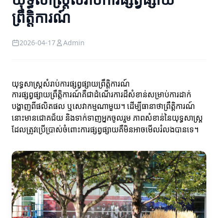
ព្រឹត្តិការណ៍
2026-04-17
Admin
យុទ្ធសាស្ត្រសំរាប់ការផ្សព្វផ្សាយព្រឹត្តិការណ៍
ការផ្សព្វផ្សាយព្រឹត្តិការណ៍គឺជាដំណើរការដ៏សំខាន់សម្រាប់ការដាក់
បង្ហាញពីផលិតផល ឬសេវាកម្មណាមួយ។ ដើម្បីធានាថាព្រឹត្តិការណ៍
នោះមានជោគជ័យ និងទាក់ទាញអ្នកចូលរួម ភាពសំខាន់នៃយុទ្ធសាស្ត្រ
ដែលត្រូវប្រើប្រាស់ចំពោះការផ្សព្វផ្សាយគឺមិនអាចមើលរំលងបានទេ។