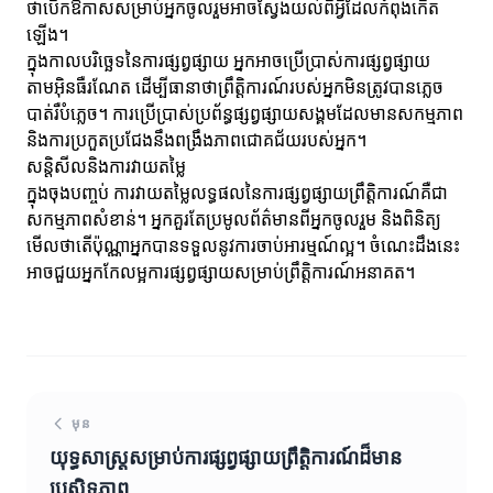
ថាបើកឱកាសសម្រាប់អ្នកចូលរួមអាចស្វែងយល់ពីអ្វីដែលកំពុងកើត
ឡើង។
ក្នុងកាលបរិច្ឆេទនៃការផ្សព្វផ្សាយ អ្នកអាចប្រើប្រាស់ការផ្សព្វផ្សាយ
តាមអ៊ិនធឺរណែត ដើម្បីធានាថាព្រឹត្តិការណ៍របស់អ្នកមិនត្រូវបានភ្លេច
បាត់រឺបំភ្លេច។ ការប្រើប្រាស់ប្រព័ន្ធផ្សព្វផ្សាយសង្គមដែលមានសកម្មភាព
និងការប្រកួតប្រជែងនឹងពង្រឹងភាពជោគជ័យរបស់អ្នក។
សន្ដិសីលនិងការវាយតម្លៃ
ក្នុងចុងបញ្ចប់ ការវាយតម្លៃលទ្ធផលនៃការផ្សព្វផ្សាយព្រឹត្តិការណ៍គឺជា
សកម្មភាពសំខាន់។ អ្នកគួរតែប្រមូលព័ត៌មានពីអ្នកចូលរួម និងពិនិត្យ
មើលថាតើប៉ុណ្ណាអ្នកបានទទួលនូវការចាប់អារម្មណ៍ល្អ។ ចំណេះដឹងនេះ
អាចជួយអ្នកកែលម្អការផ្សព្វផ្សាយសម្រាប់ព្រឹត្តិការណ៍អនាគត។
មុន
យុទ្ធសាស្ត្រសម្រាប់ការផ្សព្វផ្សាយព្រឹត្តិការណ៍ដ៏មាន
ប្រសិទ្ធភាព