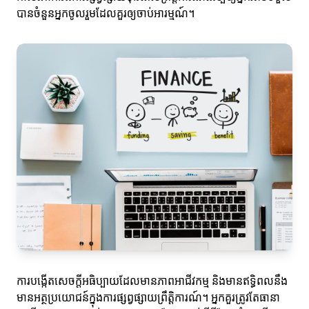
បានចំនួនអ្នកចូលរួមដែលគួរឲ្យចាប់អារម្មណ៍។
ការបង្កើតសេចក្តីអធិប្បាយដែលមានភាពអាជីវកម្ម និងមានឥទ្ធិពលនឹង
មានអត្ថប្រយោជន៍ក្នុងការផ្សព្វផ្សាយព្រឹត្តិការណ៍។ អ្នកគួរត្រូវតែធានា