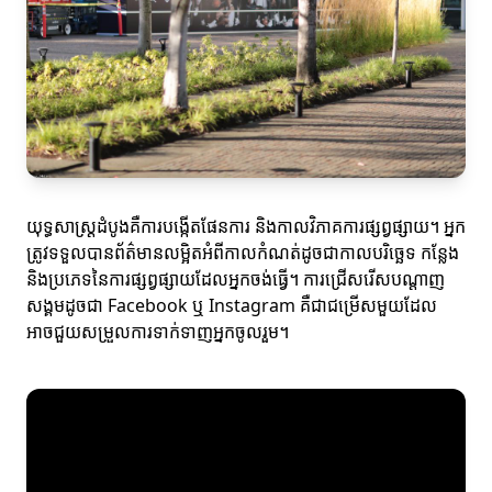
យុទ្ធសាស្ត្រដំបូងគឺការបង្កើតផែនការ និងកាលវិភាគការផ្សព្វផ្សាយ។ អ្នក
ត្រូវទទួលបានព័ត៌មានលម្អិតអំពីកាលកំណត់ដូចជាកាលបរិច្ឆេទ កន្លែង
និងប្រភេទនៃការផ្សព្វផ្សាយដែលអ្នកចង់ធ្វើ។ ការជ្រើសរើសបណ្តាញ
សង្គមដូចជា Facebook ឬ Instagram គឺជាជម្រើសមួយដែល
អាចជួយសម្រួលការទាក់ទាញអ្នកចូលរួម។