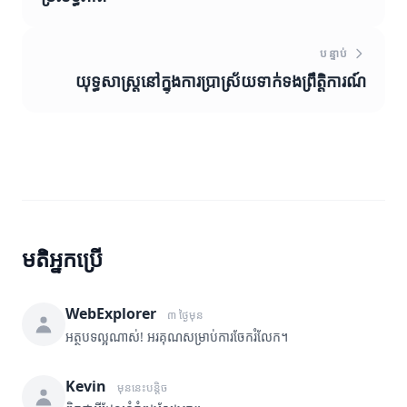
បន្ទាប់
យុទ្ធសាស្ត្រនៅក្នុងការប្រាស្រ័យទាក់ទងព្រឹត្តិការណ៍
មតិអ្នកប្រើ
WebExplorer
៣ ថ្ងៃមុន
អត្ថបទល្អណាស់! អរគុណសម្រាប់ការចែករំលែក។
Kevin
មុននេះបន្តិច