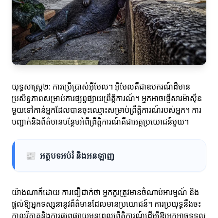
យុទ្ធសាស្ត្រ២: ការប្រើប្រាស់អ៊ីមែល។ អ៊ីមែលគឺជាឧបករណ៍ដ៏មាន
ប្រសិទ្ធភាពសម្រាប់ការផ្សព្វផ្សាយព្រឹត្តិការណ៍។ អ្នកអាចផ្ញើសារម៉ាស៊ីន
មួយទៅកាន់អ្នកដែលបានចុះឈ្មោះសម្រាប់ព្រឹត្តិការណ៍របស់អ្នក។ ការ
បញ្ជាក់និងព័ត៌មានបន្ថែមអំពីព្រឹត្តិការណ៍គឺជាអត្ថប្រយោជន៍មួយ។
📰
អត្ថបទអប់រំ និងអនឡាញ
យ៉ាងណាក៏ដោយ ការជឿជាក់ថា អ្នកគួរត្រូវមានចំណាប់អារម្មណ៍ និង
ផ្តល់ឱ្យអ្នកទស្សនានូវព័ត៌មានដែលមានប្រយោជន៍។ ការប្រយុទ្ធនឹងចះ
កាលវិភាគនិងការផ្សព្វផ្សាយមុនពេលព្រឹត្តិការណ៍ដើម្បីឱ្យអ្នកអាចទទួល