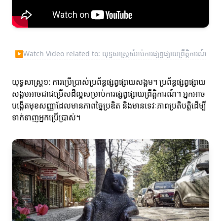
▶
Watch Video related to: យុទ្ធសាស្ត្រសំរាប់ការផ្សព្វផ្សាយព្រឹត្តិការណ៍
យុទ្ធសាស្ត្រ១: ការប្រើប្រាស់ប្រព័ន្ធផ្សព្វផ្សាយសង្គម។ ប្រព័ន្ធផ្សព្វផ្សាយ
សង្គមអាចជាជម្រើសដ៏ល្អសម្រាប់ការផ្សព្វផ្សាយព្រឹត្តិការណ៍។ អ្នកអាច
បង្កើតមុខសញ្ញាដែលមានភាពច្នៃប្រឌិត និងមានទេវៈភាពប្រតិបត្តិដើម្បី
ទាក់ទាញអ្នកប្រើប្រាស់។