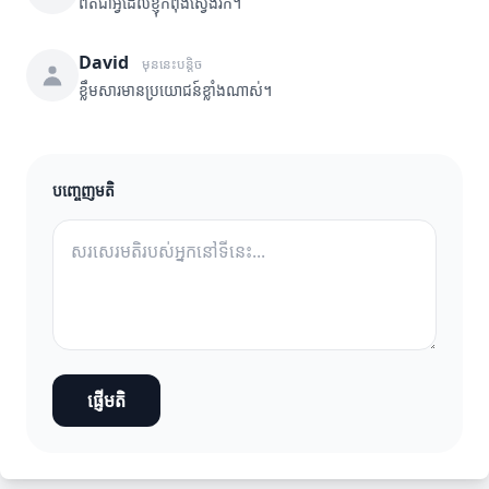
ពិតជាអ្វីដែលខ្ញុំកំពុងស្វែងរក។
David
មុននេះបន្តិច
ខ្លឹមសារមានប្រយោជន៍ខ្លាំងណាស់។
បញ្ចេញមតិ
ផ្ញើមតិ