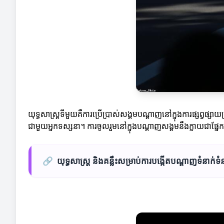
យុទ្ធសាស្ត្រទីមួយគឺការប្រើប្រាស់សង្គមបណ្ដាញនៅក្នុងការផ្សព្វផ្
ជាមួយអ្នកទស្សនា។ ការចូលរួមនៅក្នុងបណ្ដាញសង្គមនឹងក្លាយជាផ្នែ
🔗
យុទ្ធសាស្ត្រ និងគន្លឹះសម្រាប់ការបង្កើតបណ្តាញទំនាក់ទ