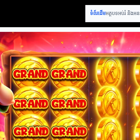
ទំព័រដើម
អត្ថបទអប់រំ និង