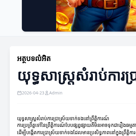
អត្ថបទលំអិត
យុទ្ធសាស្ត្រសំរាប់ការប
2026-04-23
Admin
យុទ្ធសាស្ត្រសំរាប់ការប្រាស្រ័យទាក់ទងនៅព្រឹត្តិការណ៍
ការប្រព្រឹត្តទៅនៃព្រឹត្តិការណ៍បែបផ្សព្វផ្សាយគឺមិនអាចទុកជារឿងធ
ដើម្បីបង្កើតការប្រាស្រ័យទាក់ទងដែលមានប្រសិទ្ធភាពនៅក្នុងព្រឹត្តិក