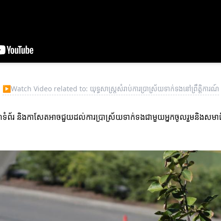
▶
Watch Video related to: យុទ្ធសាស្ត្រសំរាប់ការប្រាស្រ័យទាក់ទងនៅព្រឹត្តិការណ៍
លើគេហទំព័រ និងកាសែតអាចជួយដល់ការប្រាស្រ័យទាក់ទងជាមួយអ្នកចូលរួមនិងសមាជ