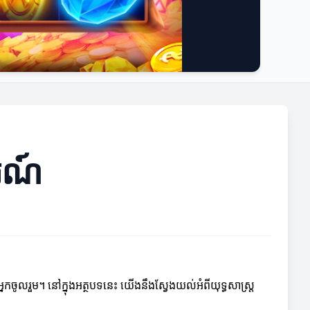
ារណ៍
្នកចូលរួម។ នៅក្នុងអត្ថបទនេះ យើងនឹងស្វែងយល់អំពីយុទ្ធសាស្ត្រ