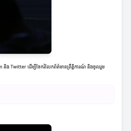
 និង Twitter ដើម្បីចែករំលែកព័ត៌មានព្រឹត្តិការណ៍ និងចូលរួម