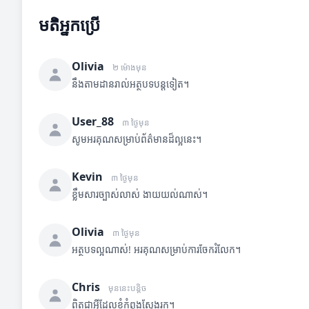
មតិអ្នកប្រើ
Olivia
២ ម៉ោងមុន
នឹងតាមដានរាល់អត្ថបទបន្តទៀត។
User_88
៣ ថ្ងៃមុន
សូមអរគុណសម្រាប់ព័ត៌មានដ៏ល្អនេះ។
Kevin
៣ ថ្ងៃមុន
ខ្លឹមសារច្បាស់លាស់ ងាយយល់ណាស់។
Olivia
៣ ថ្ងៃមុន
អត្ថបទល្អណាស់! អរគុណសម្រាប់ការចែករំលែក។
Chris
មុននេះបន្តិច
ពិតជាអ្វីដែលខ្ញុំកំពុងស្វែងរក។