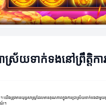
្រាស្រ័យទាក់ទងនៅព្រឹត្តិក
ម្មតា។ យើងត្រូវមានយុទ្ធសាស្ត្រដែលមានគុណភាពក្នុងការប្រាស្រ័យទាក់ទងជាមួយអ
ារណ៍។