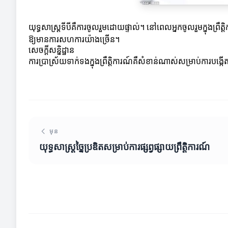
យុទ្ធសាស្ត្រទីបីគឺការចូលរួមដោយផ្ទាល់។ នៅពេលអ្នកចូលរួមក្នុងព្រ
ឱ្យមានការសហការយ៉ាងច្រើន។
សេចក្តីសន្និដ្ឋាន
ការប្រាស្រ័យទាក់ទងក្នុងព្រឹត្តិការណ៍គឺសំខាន់ណាស់សម្រាប់ការបង្
មុន
យុទ្ធសាស្ត្រច្នៃប្រឌិតសម្រាប់ការផ្សព្វផ្សាយព្រឹត្តិការណ៍