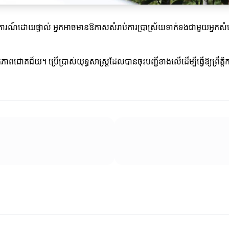
ឹត្តិការណ៍ដោយផ្ទាល់ អ្នកអាចមានឱកាសសំរាប់ការប្រាស្រ័យទាក់ទងជាមួយអ្នកសំរ
កើតភាពជោគជ័យ។ ប្រើប្រាស់យុទ្ធសាស្ត្រដែលបានចុះបញ្ជីខាងលើដើម្បីធ្វើឱ្យព