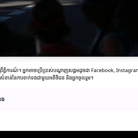
សាយព្រឹត្តិការណ៍។ អ្នកអាចប្រើប្រាស់បណ្តាញសង្គមដូចជា Facebook, Instagram
កសំខាន់នៃការទាក់ទងជាមួយអតិថិជន និងអ្នកចូលរួម។
ំនង