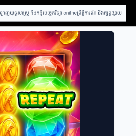
អនឡាញ
យុទ្ធសាស្ត្រ និងគន្លឹះ
បច្ចេកវិទ្យា onilne
ព្រឹត្តិការណ៍ និងផ្សព្វផ្សាយ