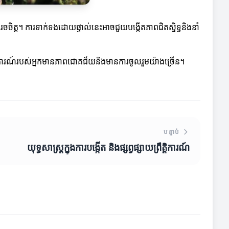
េចចិត្ត។ ការទាក់ទងដោយផ្ទាល់នេះអាចជួយបង្កើតភាពជិតស្និទ្ធនិងនាំ
្រឹត្តិការណ៍របស់អ្នកមានភាពជោគជ័យនិងមានការចូលរួមយ៉ាងច្រើន។
បន្ទាប់
យុទ្ធសាស្ត្រក្នុងការបង្កើត និងផ្សព្វផ្សាយព្រឹត្តិការណ៍