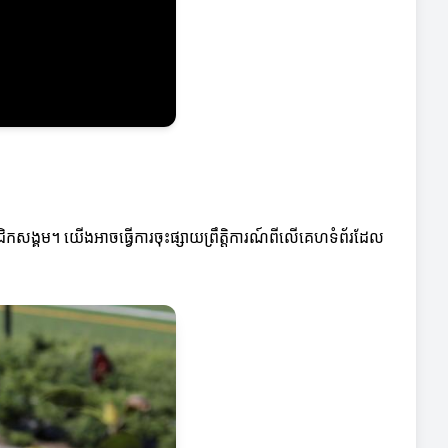
ិកសង្គម។ យើងអាចធ្វើការចុះផ្សាយព្រឹត្តិការណ៍ពីលើគេហទំព័រដែល