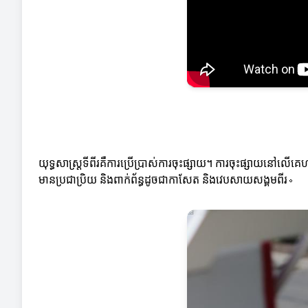
យុទ្ធសាស្ត្រទីពីរគឺការប្រើប្រាស់ការចុះផ្សាយ។ ការចុះផ្សាយនៅ
មានប្រជាប្រិយ និងពាក់ព័ន្ធដូចជាកាសែត និងវេបសាយសង្គមពីរ。