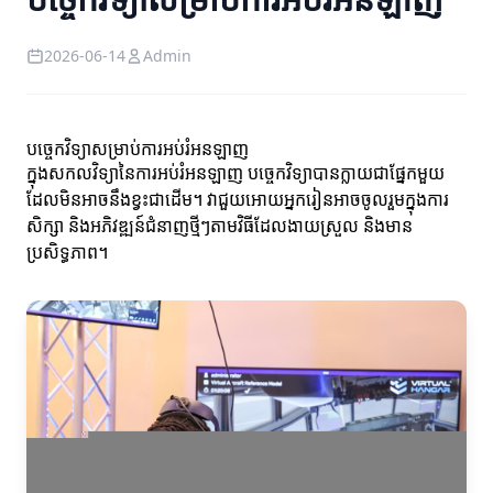
2026-06-14
Admin
បច្ចេកវិទ្យាសម្រាប់ការអប់រំអនឡាញ
ក្នុងសកលវិទ្យានៃការអប់រំអនឡាញ បច្ចេកវិទ្យាបានក្លាយជាផ្នែកមួយ
ដែលមិនអាចនឹងខ្វះជាដើម។ វាជួយអោយអ្នករៀនអាចចូលរួមក្នុងការ
សិក្សា និងអភិវឌ្ឍន៍ជំនាញថ្មីៗតាមវិធីដែលងាយស្រួល និងមាន
ប្រសិទ្ធភាព។