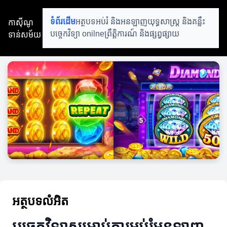
កាស៊ីណូ
ទំព័រដើម
អត្ថបទអប់រំ និងអនឡាញ
យុទ្ធសាស្ត្រ និងគន្លឹះ
ទាន់សម័យ
បច្ចេកវិទ្យា onilne
ព្រឹត្តិការណ៍ និងផ្សព្វផ្សាយ
អត្ថបទលំអិត
បច្ចេកវិទ្យាសម្រាប់ការអប់រំអនឡាញ