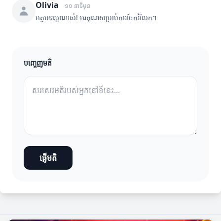
Olivia
១០ នាទីមុន
អត្ថបទល្អណាស់! អរគុណសម្រាប់ការចែករំលែក។
បញ្ចេញមតិ
ផ្ញើមតិ