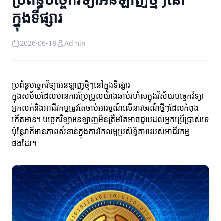
ក្នុងទីផ្សារ
2026-06-18
Admin
ប្រព័ន្ធបច្ចេកវិទ្យាអនឡាញថ្មីៗនៅក្នុងទីផ្សារ
ក្នុងសម័យដែលមានការប្រែប្រួលយ៉ាងឆាប់រហ័សក្នុងវិស័យបច្ចេកវិទ្យា
អ្នកលក់និងអាជីវកម្មត្រូវតែចាប់អារម្មណ៍លើនាវចរណ៍ថ្មីៗដែលកំពុង
កើតមាន។ បច្ចេកវិទ្យា​អនឡាញមិនត្រឹមតែអាចជួយដល់អ្នកប្រើប្រាស់ទេ
ប៉ុន្តែវាក៏មានភាពសំខាន់ក្នុងការកែលម្អប្រសិទ្ធិភាពរបស់អាជីវកម្ម
ផងដែរ។