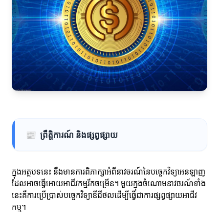
📰
ព្រឹត្តិការណ៍ និងផ្សព្វផ្សាយ
ក្នុងអត្ថបទនេះ នឹងមានការពិភាក្សាអំពីនាវចរណ៍នៃបច្ចេកវិទ្យាអនឡាញ
ដែលអាចធ្វើអោយអាជីវកម្មរីកចម្រើន។ មួយក្នុងចំណោមនាវចរណ៍ទាំង
នេះគឺការប្រើប្រាស់បច្ចេកវិទ្យាឌីជីថលដើម្បីធ្វើជាការផ្សព្វផ្សាយអាជីវ
កម្ម។