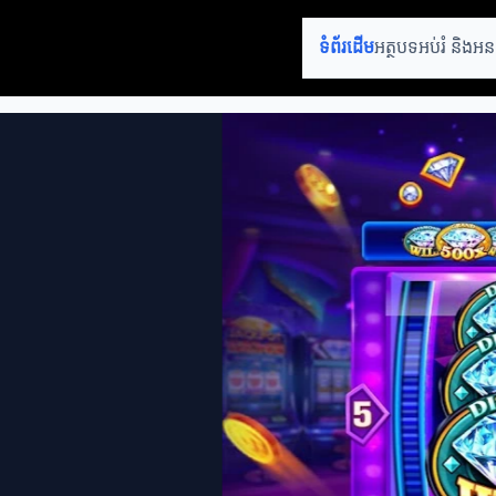
ទំព័រដើម
អត្ថបទអប់រំ និង