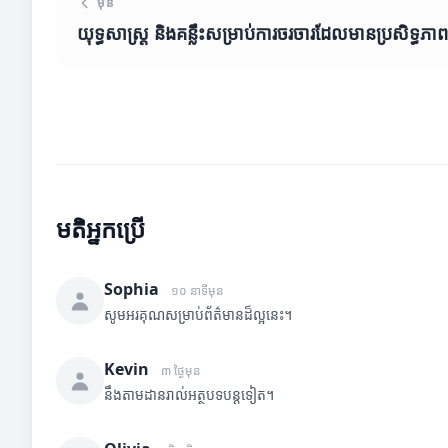
មុន
យុទ្ធសាស្ត្រ និងគន្លឹះសម្រាប់ការចរចារដែលមានប្រសិទ្ធភាព
មតិអ្នកប្រើ
Sophia
១០ នាទីមុន
សូមអរគុណសម្រាប់ព័ត៌មានដ៏ល្អនេះ។
Kevin
៣ ថ្ងៃមុន
នឹងតាមដានរាល់អត្ថបទបន្តទៀត។