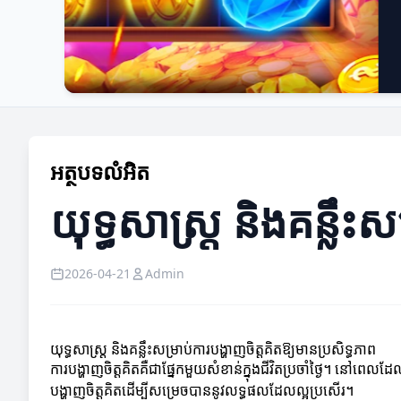
អត្ថបទលំអិត
យុទ្ធសាស្ត្រ និងគន្លឹះ
2026-04-21
Admin
យុទ្ធសាស្ត្រ និងគន្លឹះសម្រាប់ការបង្ហាញចិត្តគិតឱ្យមានប្រសិទ្ធភាព
ការបង្ហាញចិត្តគិតគឺជាផ្នែកមួយសំខាន់ក្នុងជីវិតប្រចាំថ្ងៃ។ នៅពេល
បង្ហាញចិត្តគិតដើម្បីសម្រេចបាននូវលទ្ធផលដែលល្អប្រសើរ។