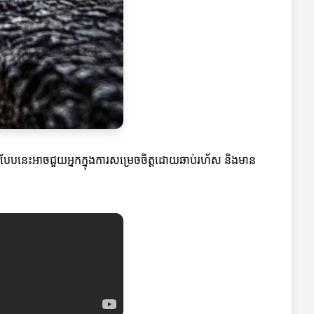
ន្លឹះបែបនេះអាចជួយអ្នកក្នុងការសម្រេចចិត្តដោយឆាប់រហ័ស និងមាន