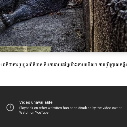
គិត។ វាគឺជាការប្រមូលព័ត៌មាន និងការវាយតម្លៃយ៉ាងឆាប់រហ័ស។ ការប្រើប្រាស់គ