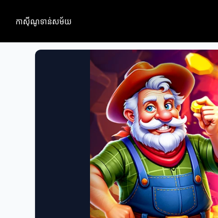
កាស៊ីណូទាន់សម័យ