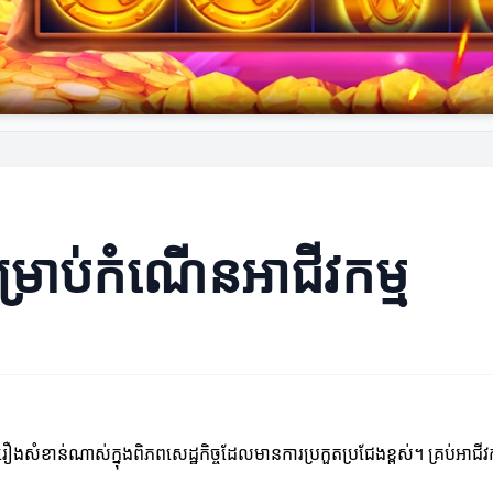
សម្រាប់កំណើនអាជីវកម្ម
ជារឿងសំខាន់ណាស់ក្នុងពិភពសេដ្ឋកិច្ចដែលមានការប្រកួតប្រជែងខ្ពស់។ គ្រប់អ