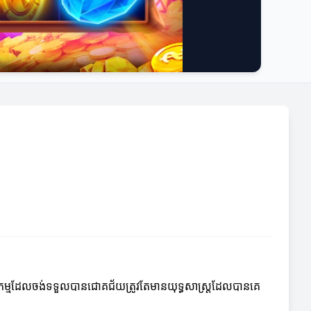
ាជីវកម្មដែលចង់ទទួលបានជោគជ័យត្រូវតែមានយុទ្ធសាស្ត្រដែលបានគេ