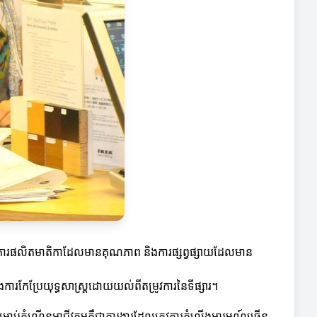
ណាពីការផលិតមាតិកាដែលមានគុណភាព និងការផ្សព្វផ្សាយដែលមាន
រកែប្រែយុទ្ធសាស្ត្រដោយយល់ពីតម្រូវការនៃទីផ្សារ។
ប់កំណើនអាជីវកម្មគឺជាការងារដែលត្រូវការតំលើងអារម្មណ៍ច្រើន