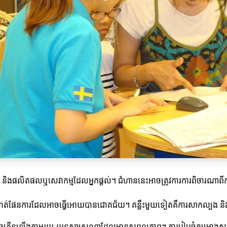
ស់អ្នក និងផលិតផលឬសេវាកម្មដែលអ្នកផ្តល់។ ជំហាននេះអាចត្រូវការការពិចារ
ងកំណត់ផែនការដែលអាចធ្វើអោយបានជោគជ័យ។ គន្លឹះមួយទៀតគឺការសាកល្បង និងកា
ាអាចកើនឡើងតាមរយៈយុទ្ធសាស្ត្រណាដែលមានសុពលភាព។ ការរៀបចំគម្រោងសម្រា