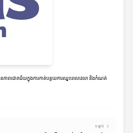
នកអាចមានភាពជោគជ័យក្នុងការកាត់បន្ថយការឈ្នះពេលវេលា និងកំណត់
បន្ទាប់