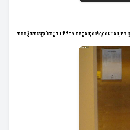
ការបង្កើតការតភ្ជាប់ជាមួយអតិថិជនអាចជួសជុលចំណូលរបស់អ្នក។ អ្នក