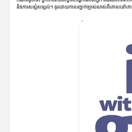
និងការសន្សំសន្សល់។ គូរដោយការបញ្ជាក់ច្បាស់លាស់ពីគោលដៅ