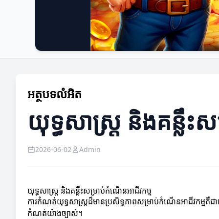
អត្ថបទលំអិត
យុទ្ធសាស្ត្រ និងគន្លឹះ
2026-06-02
Admin
យុទ្ធសាស្ត្រ និងគន្លឹះសម្រាប់កំណើនអាជីវកម្ម
ការកំណត់យុទ្ធសាស្ត្រដ៏មានប្រសិទ្ធភាពសម្រាប់កំណើនអាជីវកម្មគឺ
កំណត់យ៉ាងច្បាស់។