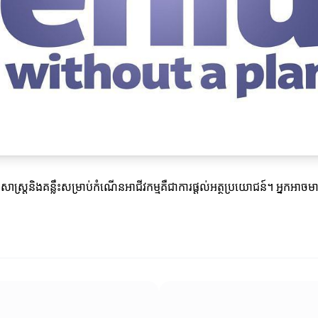
 យុទ្ធសាស្ត្រនិងគន្លឹះសម្រាប់កំណើនអាជីវកម្មគឺជាការផ្ដល់អត្ថប្រយោជន៍។ អ្