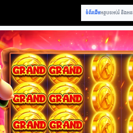
ទំព័រដើម
អត្ថបទអប់រំ និង