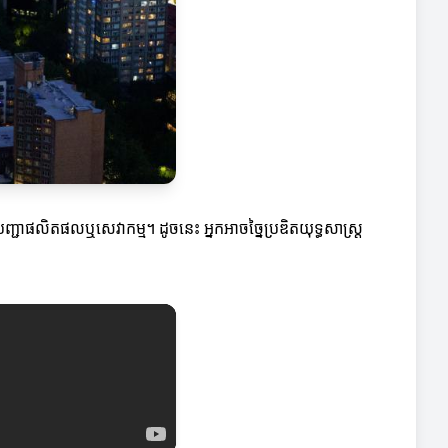
់បញ្ជាផលិតផលឬសេវាកម្ម។ ដូចនេះ អ្នកអាចច្នៃប្រឌិតយុទ្ធសាស្ត្រ