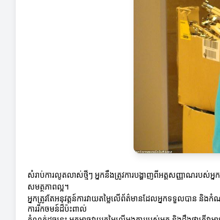
សំរាប់ការលូតលាស់ថ្មីៗ អ្នកនឹងត្រូវការបង្ហាញពីអត្តសញ្ញាណរប
សមត្ថភាពល្អ។
អ្នកត្រូវតែអនុវត្តន៍ការវាយតម្លៃលើព័ត៌មានដែលអ្នកទទួលបាន និ
ការរីកចមន៍ដ៏ប៉ះពាល់
កំណត់ដូចនេះ អ្នកអាចវាយតម្លៃលើអង្គការរបស់អ្នក និងដឹងថាតើវ