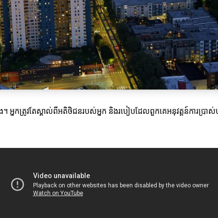
ជែង។ អ្នកត្រូវតែស្គាល់ពីអតិថិជនរបស់អ្នក និងរបៀបដែលពួកគេអនុវត្តន៍ការប្រាស