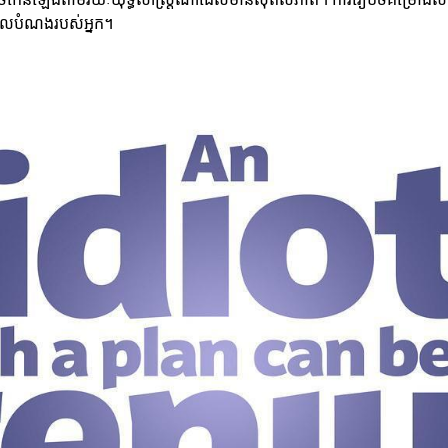
គោលបំណងរបស់អ្នក។