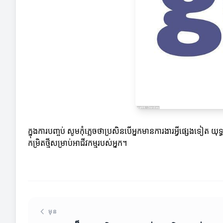
ក្នុងការបញ្ចប់ សូមកុំភ្លេចថាប្រសិនបើអ្នកមានការងារអ្វីផ្សេងទៀត
កម្រិតថ្មីសម្រាប់អាជីវកម្មរបស់អ្នក។
មុន