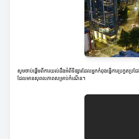
សូមចាប់ផ្តើមពីការយល់ដឹងអំពីទីផ្សារដែលអ្នកកំពុងធ្វើការប្រកួតប្រ
ដែលមានសុពលភាពសម្រាប់កំណើន។