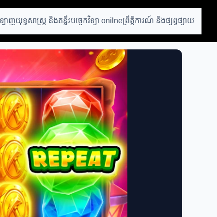
អនឡាញ
យុទ្ធសាស្ត្រ និងគន្លឹះ
បច្ចេកវិទ្យា onilne
ព្រឹត្តិការណ៍ និងផ្សព្វផ្សាយ