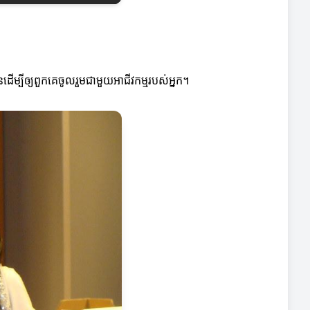
ើម្បីឲ្យពួកគេចូលរួមជាមួយអាជីវកម្មរបស់អ្នក។