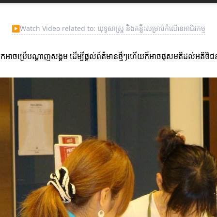
▶
Watch Video related to: យុទ្ធសាស្ត្រ និងគន្លឹះសម្រាប់កំណើនអាជីវកម្ម
អាចប្រើបណ្តាញសង្គម ដើម្បីផ្តល់ព័ត៌មានថ្មីៗហើយក៏អាចផុសមតិដល់អតិថិជនដ