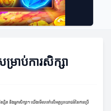
សម្រាប់ការសិក្សា
ាញនិស្សិត និងអ្នកសិក្សា។ យើងមើលទៅលើអត្ថប្រយោជន៍នៃការប្រើ