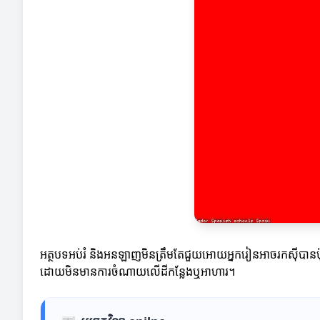
អត្ថបទអប់រំ និងអនឡាញមិនត្រឹមតែជួយអោយអ្នករៀនអាចរកស៊ីបានប៉ុណ្ណ
ដោយមិនមានការចំណាយលើដីកន្លែងឬអាហារ។