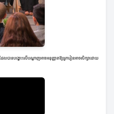
់រំដែលបានបង្ហោះលើបណ្ដាញអាចអនុញ្ញាតឱ្យអ្នករៀនអាចសិក្សាដោយ