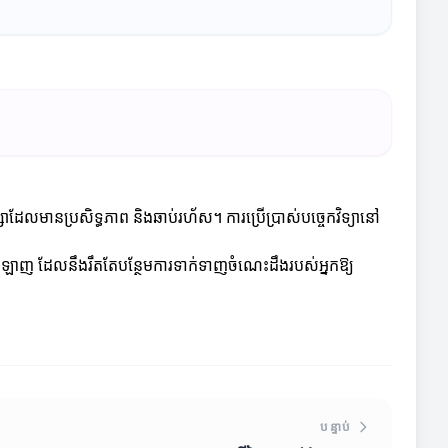
ក្សាដែលមានប្រសិទ្ធភាព និងឆាប់រហ័ស។ ការប្រើប្រាស់បច្ចេកវិទ្យានៅ
សាអនឡាញ ដែលនឹងរឹតតែបន្ថែមការទាក់ទាញចំណេះដឹងរបស់អ្នកឱ្យ
បន្ទាប់