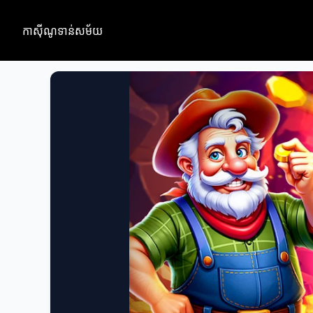
កាស៊ីណូទាន់សម័យ