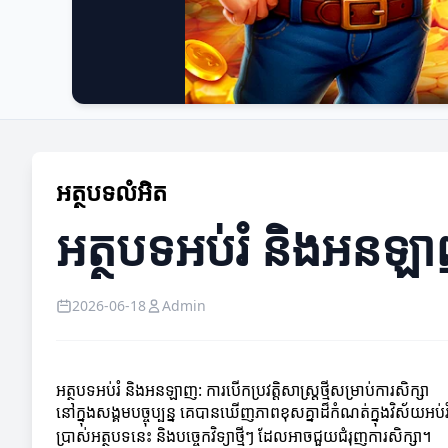
អត្ថបទលំអិត
អត្ថបទអប់រំ និងអនឡាញ: 
2026-06-18
Admin
អត្ថបទអប់រំ និងអនឡាញ: ការបើកប្រវត្តិសាស្ត្រថ្មីសម្រាប់ការសិក្សា
នៅក្នុងសង្គមបច្ចុប្បន្ន គេបានឃើញភាពខុសគ្នាដ៏កំណត់ក្នុងវិស័យអ
ប្រាស់អត្ថបទនេះ និងបច្ចេកវិទ្យាថ្មីៗ ដែលអាចជួយជំរុញការសិក្សា។