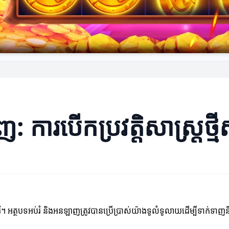
ការបើកប្រវត្តិសាស្ត្រថ្មី
ប់រំ។ អត្ថបទអប់រំ និងអនឡាញត្រូវបានប្រើប្រាស់យ៉ាងទូលំទូលាយដើម្បីទាក់ទ