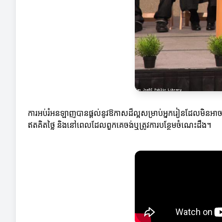
ការអប់រំអនឡាញបានផ្តល់នូវឱកាសដ៏ល្អសម្រាប់អ្នករៀនដែលមិនអា
ឥតគិតថ្លៃ និងនៅពេលដែលពួកគេចង់ឬត្រូវការបន្ថែមចំណេះដឹង។