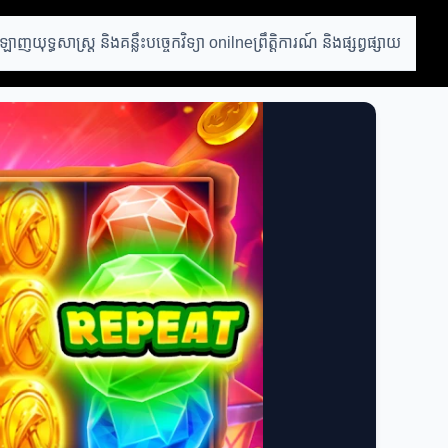
អនឡាញ
យុទ្ធសាស្ត្រ និងគន្លឹះ
បច្ចេកវិទ្យា onilne
ព្រឹត្តិការណ៍ និងផ្សព្វផ្សាយ