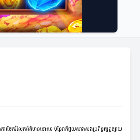
ការចែករំលែកព័ត៌មាននោះទេ ប៉ុន្តែវាក៏ជួយសាងសង់ប្រព័ន្ធផ្សព្វផ្សាយ