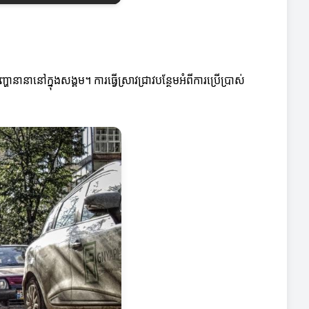
ានានានៅក្នុងសង្គម។ ការធ្វើស្រាវជ្រាវបន្ថែមអំពីការប្រើប្រាស់