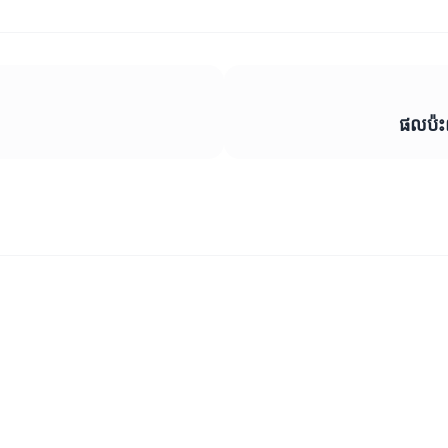
ផលប៉ះព