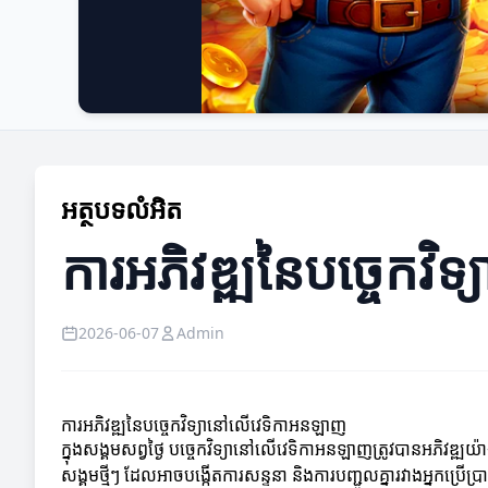
អត្ថបទលំអិត
ការអភិវឌ្ឍនៃបច្ចេកវ
2026-06-07
Admin
ការអភិវឌ្ឍនៃបច្ចេកវិទ្យានៅលើវេទិកាអនឡាញ
ក្នុងសង្គមសព្វថ្ងៃ បច្ចេកវិទ្យានៅលើវេទិកាអនឡាញត្រូវបានអភិវឌ្ឍយ៉
សង្គមថ្មីៗ ដែលអាចបង្កើតការសន្ទនា និងការបញ្ជូលគ្នារវាងអ្នកប្រើប្រ