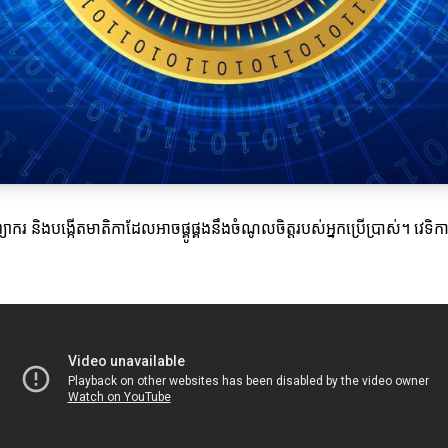
ព្យាករ និងបង្កើតមាតិកាដែលអាចផ្គូផ្គងនឹងចំណូលចិត្តរបស់អ្នកប្រើប្រាស់។ 