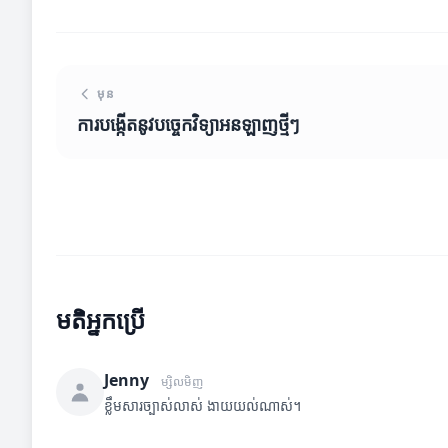
មុន
ការបង្កើតនូវបច្ចេកវិទ្យាអនឡាញថ្មីៗ
មតិអ្នកប្រើ
Jenny
ម្សិលមិញ
ខ្លឹមសារច្បាស់លាស់ ងាយយល់ណាស់។