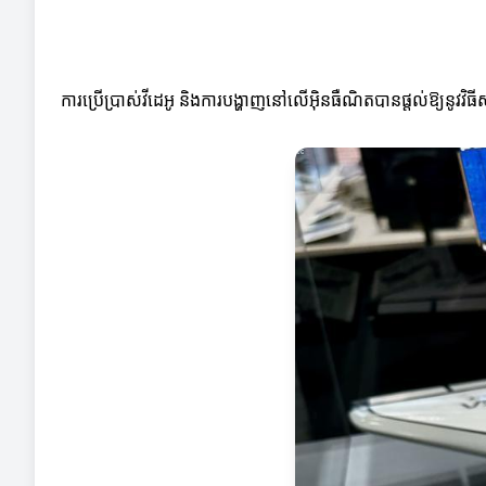
ការប្រើប្រាស់វីដេអូ និងការបង្ហាញនៅលើអ៊ិនធឺណិតបានផ្តល់ឱ្យនូវវិធី