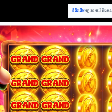
ទំព័រដើម
អត្ថបទអប់រំ និង