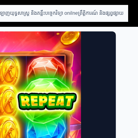
អនឡាញ
យុទ្ធសាស្ត្រ និងគន្លឹះ
បច្ចេកវិទ្យា onilne
ព្រឹត្តិការណ៍ និងផ្សព្វផ្សាយ