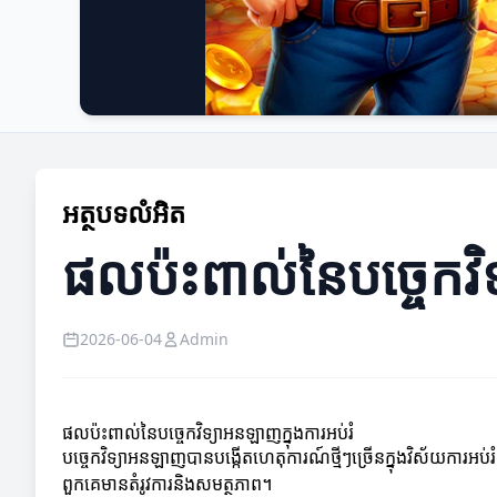
អត្ថបទលំអិត
ផលប៉ះពាល់នៃបច្ចេកវិទ
2026-06-04
Admin
ផលប៉ះពាល់នៃបច្ចេកវិទ្យាអនឡាញក្នុងការអប់រំ
បច្ចេកវិទ្យាអនឡាញបានបង្កើតហេតុការណ៍ថ្មីៗច្រើនក្នុងវិស័យការអប់រំ
ពួកគេមានតំរូវការនិងសមត្ថភាព។