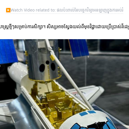
▶
Watch Video related to: ផលប៉ះពាល់នៃបច្ចេកវិទ្យាអនឡាញក្នុងការអប់រំ
សាស្ត្រថ្មីៗសម្រាប់ការសិក្សា។ សិស្សអាចស្វែងយល់ពីមុខវិជ្ជាដោយប្រើប្រាស់វី