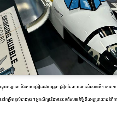
្តុះបណ្តាល និងការបង្រៀនដោយគ្រូបង្រៀនដែលមានបទពិសោធន៍។ សេវាកម្មណែ
រំនៅកម្រិតខ្ពស់ជាងមុន។ អ្នកសិក្សានឹងមានបទពិសោធន៍ថ្មី និងអត្ថប្រយោជន៍