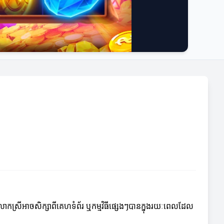
នេះ លោកស្រីអាចសិក្សាពីគេហទំព័រ ឬកម្មវិធីផ្សេងៗបានក្នុងរយៈពេលដែល