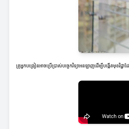
គ្រូអ្នកបង្រៀនអាចប្រើប្រាស់បច្ចេកវិទ្យាអនឡាញដើម្បីបង្កើតមុ